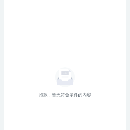
抱歉，暂无符合条件的内容