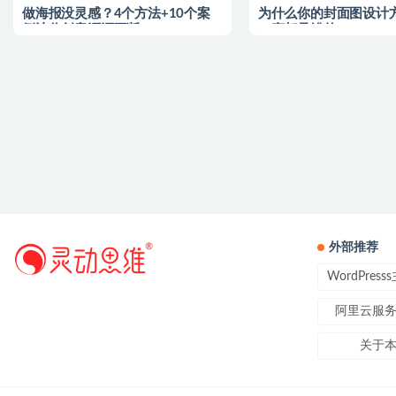
做海报没灵感？4个方法+10个案
为什么你的封面图设计
例让你创意源源不断！
一直都是错的！
外部推荐
WordPres
阿里云服
关于