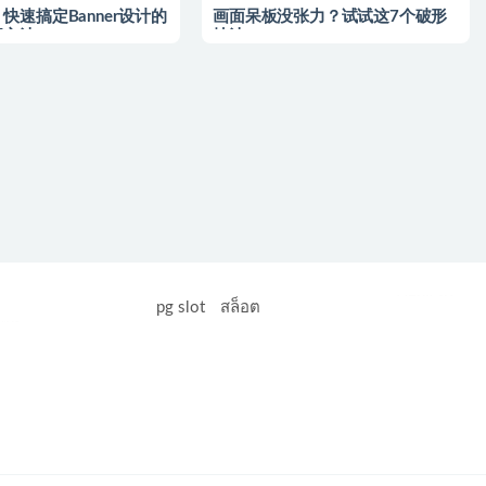
快速搞定Banner设计的
画面呆板没张力？试试这7个破形
级方法
技法！
Heng36
pg slot
สล็อต
อล