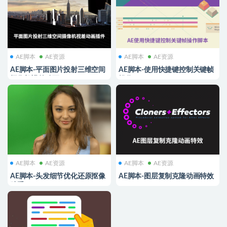
AE脚本
AE资源
AE脚本
AE资源
AE脚本-平面图片投射三维空间
AE脚本-使用快捷键控制关键帧
摄像机视差动画 Projection 3D
操作 Keyboard v1.2.5
v3.06
AE脚本
AE资源
AE脚本
AE资源
AE脚本-头发细节优化还原抠像
AE脚本-图层复制克隆动画特效
助手 After Keying v1.04
Cloners+Effectors v1.2.6