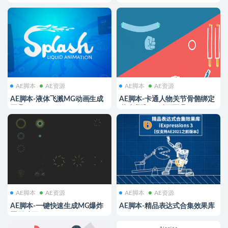
xidmətlərinin əhəmiyyəti və
果工具包AEscripts Keyfast 1.2
faydaları
AE脚本
AE资源
AE脚本
AE资源
AE脚本-液体飞溅MG动画生成
AE脚本-卡通人物关节骨骼绑定
工具 Splash v1.04
联动弹跳MG动画工具
RubberHose v2.11
AE脚本
AE资源
AE脚本
AE资源
AE脚本-一键快速生成MG爆炸
AE脚本-精品表达式合集效果库
图形动画 BurstBox v1.1
iExpressions 3.2.002