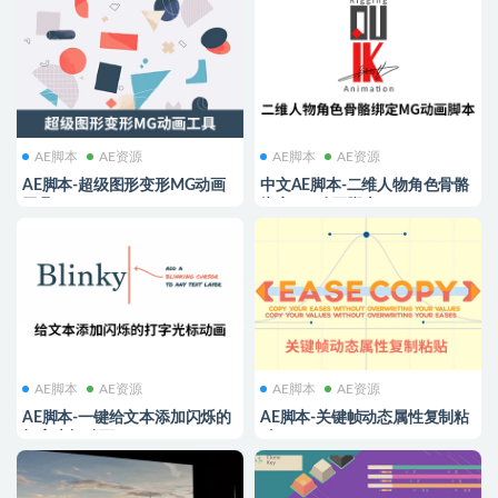
AE脚本
AE资源
AE脚本
AE资源
AE脚本-超级图形变形MG动画
中文AE脚本-二维人物角色骨骼
工具 Super Morphings v1.0.2
绑定MG动画脚本 Duik Bassel.2
v16.2.30 Win/Mac
AE脚本
AE资源
AE脚本
AE资源
AE脚本-一键给文本添加闪烁的
AE脚本-关键帧动态属性复制粘
打字光标动画 Blinky 1.3
贴 EaseCopy V1.7.2