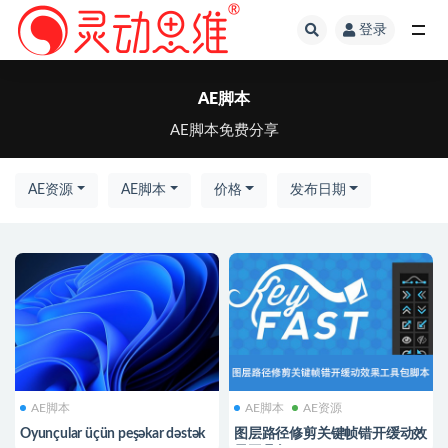
登录
全部
AE脚本
AE脚本免费分享
AE资源
AE脚本
价格
发布日期
AE脚本
AE脚本
AE资源
Oyunçular üçün peşəkar dəstək
图层路径修剪关键帧错开缓动效