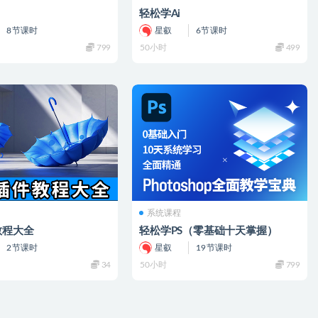
轻松学Ai
8节课时
星叡
6节课时
799
50小时
499
系统课程
教程大全
轻松学PS（零基础十天掌握）
2节课时
星叡
19节课时
34
50小时
799