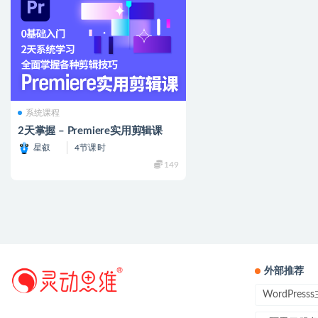
系统课程
2天掌握 – Premiere实用剪辑课
星叡
4节课时
149
外部推荐
WordPres