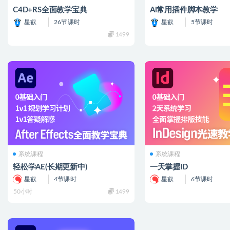
C4D+RS全面教学宝典
Ai常用插件脚本教学
星叡
26节课时
星叡
5节课时
1499
系统课程
系统课程
轻松学AE(长期更新中)
一天掌握ID
星叡
4节课时
星叡
6节课时
50小时
1499