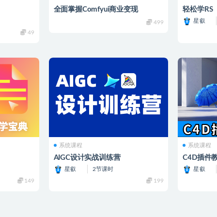
全面掌握Comfyui商业变现
轻松学RS
星叡
499
49
系统课程
系统课程
AIGC设计实战训练营
C4D插件
星叡
2节课时
星叡
149
199