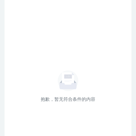
抱歉，暂无符合条件的内容