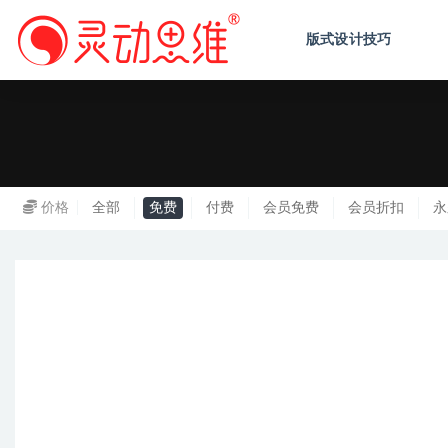
版式设计技巧
blog
价格
全部
免费
付费
会员免费
会员折扣
永