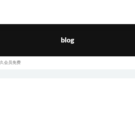
blog
久会员免费