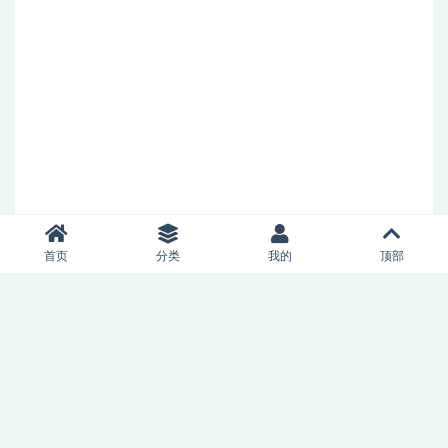
首页
分类
我的
顶部
Copyright © 2021
灵动思维
- All rights reserved
皖ICP备18007123号
网站