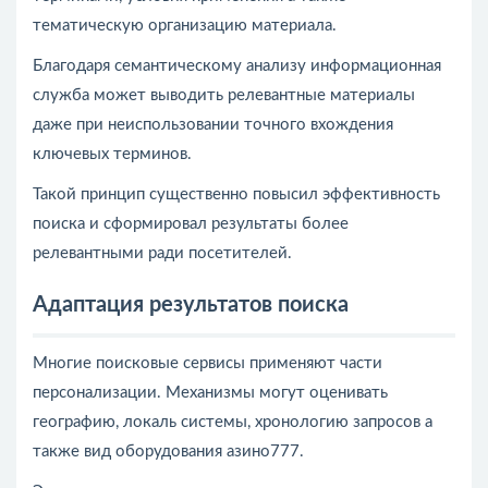
тематическую организацию материала.
Благодаря семантическому анализу информационная
служба может выводить релевантные материалы
даже при неиспользовании точного вхождения
ключевых терминов.
Такой принцип существенно повысил эффективность
поиска и сформировал результаты более
релевантными ради посетителей.
Адаптация результатов поиска
Многие поисковые сервисы применяют части
персонализации. Механизмы могут оценивать
географию, локаль системы, хронологию запросов а
также вид оборудования азино777.