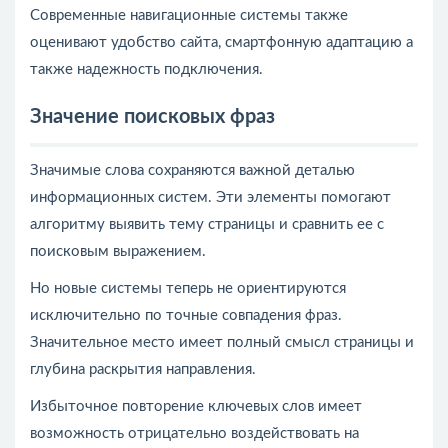
Современные навигационные системы также
оценивают удобство сайта, смартфонную адаптацию а
также надежность подключения.
Значение поисковых фраз
Значимые слова сохраняются важной деталью
информационных систем. Эти элементы помогают
алгоритму выявить тему страницы и сравнить ее с
поисковым выражением.
Но новые системы теперь не ориентируются
исключительно по точные совпадения фраз.
Значительное место имеет полный смысл страницы и
глубина раскрытия направления.
Избыточное повторение ключевых слов имеет
возможность отрицательно воздействовать на