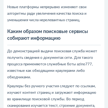
Новые платформы непрерывно изменяют свои
алгоритмы ради увеличения качества поиска и
уменьшения числа нерелевантных страниц.
Каким образом поисковые сервисы
собирают информацию
До демонстрацией выдачи поисковая служба может
получить сведения о документах сети. Для такого
процесса применяются служебные боты azino777,
известные как обходящими краулерами либо
обходчиками.
Краулеры без ручного участия следуют по ссылкам,
изучают контент страниц и загружают информацию
во хранилище поисковой службы. Во период
сканирования изучается текст, строение документа,