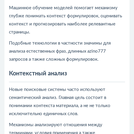
Машинное обучение моделей помогает механизму
глубже понимать контекст формулировок, оценивать
контекст и прогнозировать наиболее релевантные
страницы.
Подобные технологии в частности значимы для
анализа естественных фраз, длинных azino777
запросов а также сложных формулировок.
Контекстный анализ
Новые поисковые системы часто используют
семантический анализ. Главная цель состоит в
понимании контекста материала, а не не только
исключительно единичных слов.
Механизмы анализируют отношения между
терминами, условия применения а также