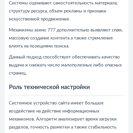
Системы оценивают самостоятельность материала,
структуру ресурса, объем рекламы и признаки
искусственной продвижения.
Механизмы азино 777 дополнительно выявляют спам,
массовую создание контента а также стремления
влиять на позициями поиска.
Данный подход способствует обеспечивать качество
выдачи и снижать число малополезных либо опасных
страниц.
Роль технической настройки
Системное устройство сайта имеет большое
воздействие на действие информационных
механизмов. Алгоритм анализирует время загрузки
разделов, точность разметки а также стабильность