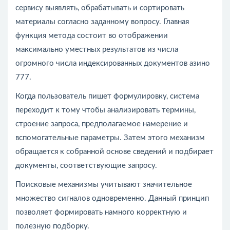
сервису выявлять, обрабатывать и сортировать
материалы согласно заданному вопросу. Главная
функция метода состоит во отображении
максимально уместных результатов из числа
огромного числа индексированных документов азино
777.
Когда пользователь пишет формулировку, система
переходит к тому чтобы анализировать термины,
строение запроса, предполагаемое намерение и
вспомогательные параметры. Затем этого механизм
обращается к собранной основе сведений и подбирает
документы, соответствующие запросу.
Поисковые механизмы учитывают значительное
множество сигналов одновременно. Данный принцип
позволяет формировать намного корректную и
полезную подборку.