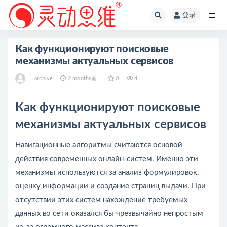
登录
全部
Как функционируют поисковые
механизмы актуальных сервисов
archive
2 months前 .
0
4
Как функционируют поисковые
механизмы актуальных сервисов
Навигационные алгоритмы считаются основой
действия современных онлайн-систем. Именно эти
механизмы используются за анализ формулировок,
оценку информации и создание страниц выдачи. При
отсутствии этих систем нахождение требуемых
данных во сети оказался бы чрезвычайно непростым