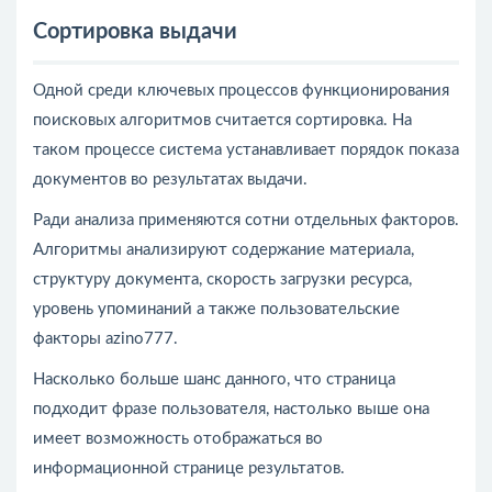
Сортировка выдачи
Одной среди ключевых процессов функционирования
поисковых алгоритмов считается сортировка. На
таком процессе система устанавливает порядок показа
документов во результатах выдачи.
Ради анализа применяются сотни отдельных факторов.
Алгоритмы анализируют содержание материала,
структуру документа, скорость загрузки ресурса,
уровень упоминаний а также пользовательские
факторы azino777.
Насколько больше шанс данного, что страница
подходит фразе пользователя, настолько выше она
имеет возможность отображаться во
информационной странице результатов.