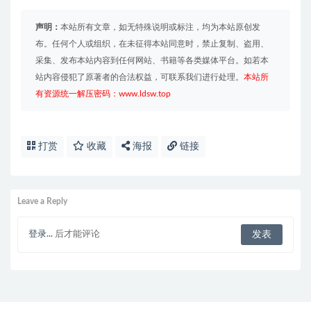
声明：
本站所有文章，如无特殊说明或标注，均为本站原创发
布。任何个人或组织，在未征得本站同意时，禁止复制、盗用、
采集、发布本站内容到任何网站、书籍等各类媒体平台。如若本
站内容侵犯了原著者的合法权益，可联系我们进行处理。
本站所
有资源统一解压密码：www.ldsw.top
打赏
收藏
海报
链接
Leave a Reply
登录...
后才能评论