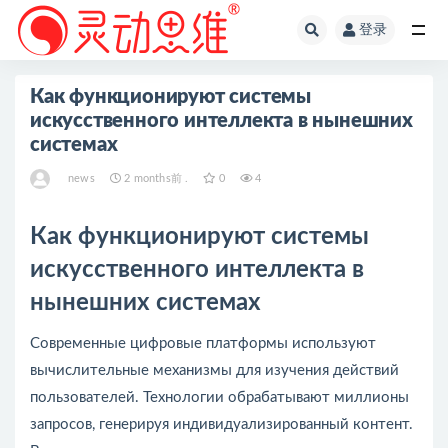
登录
全部
Как функционируют системы
искусственного интеллекта в нынешних
системах
news
2 months前 .
0
4
Как функционируют системы
искусственного интеллекта в
нынешних системах
Современные цифровые платформы используют
вычислительные механизмы для изучения действий
пользователей. Технологии обрабатывают миллионы
запросов, генерируя индивидуализированный контент.