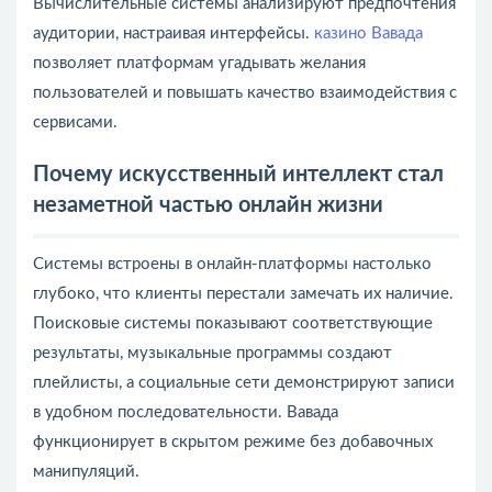
Вычислительные системы анализируют предпочтения
аудитории, настраивая интерфейсы.
казино Вавада
позволяет платформам угадывать желания
пользователей и повышать качество взаимодействия с
сервисами.
Почему искусственный интеллект стал
незаметной частью онлайн жизни
Системы встроены в онлайн-платформы настолько
глубоко, что клиенты перестали замечать их наличие.
Поисковые системы показывают соответствующие
результаты, музыкальные программы создают
плейлисты, а социальные сети демонстрируют записи
в удобном последовательности. Вавада
функционирует в скрытом режиме без добавочных
манипуляций.