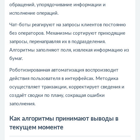
обращений, упорядочивание информации и
исполнение операций.
Чат-боты реагируют на запросы клиентов постоянно
без операторов. Механизмы сортируют приходящие
запросы, перенаправляя их в подразделения.
Алгоритмы заполняют поля, извлекая информацию из
бумаг.
Роботизированная автоматизация воспроизводит
действия пользователя в интерфейсах. Методика
осуществляет транзакции, корректирует сведения и
создаёт сводки по плану, сокращая ошибки
заполнения.
Как алгоритмы принимают выводы в
текущем моменте