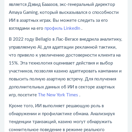
является Дэвид Бааазов, экс-генеральный директор
Amaya Gaming, который высказывался о способности
ИИ в азартных играх. Вы можете следить за его
взглядами на его
профиль LinkedIn
.
В 2022 году Bellagio в Лас-Вегасе внедрила аналитику,
управляемую AI, для адаптации рекламной тактики,
что привело к увеличению достоверности клиента на
15%. Эта технология оценивает действия и выбор
участников, позволяя казино адаптировать кампании и
повысить полную азартную встречу. Для получения
дополнительных данных об ИИ в секторе азартных
игр, посетите
The New York Times
.
Кроме того, ИИ выполняет решающую роль в
обнаружении и профилактике обмана. Анализируя
тенденции транзакций, казино могут обнаружить
сомнительное поведение в режиме реального