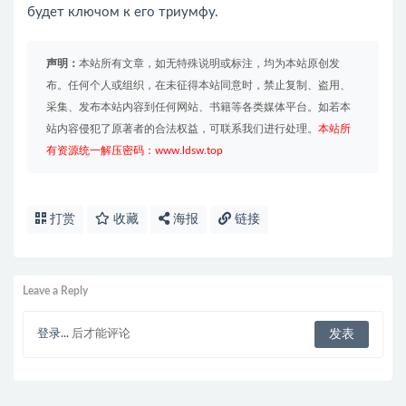
будет ключом к его триумфу.
声明：
本站所有文章，如无特殊说明或标注，均为本站原创发
布。任何个人或组织，在未征得本站同意时，禁止复制、盗用、
采集、发布本站内容到任何网站、书籍等各类媒体平台。如若本
站内容侵犯了原著者的合法权益，可联系我们进行处理。
本站所
有资源统一解压密码：www.ldsw.top
打赏
收藏
海报
链接
Leave a Reply
登录...
后才能评论