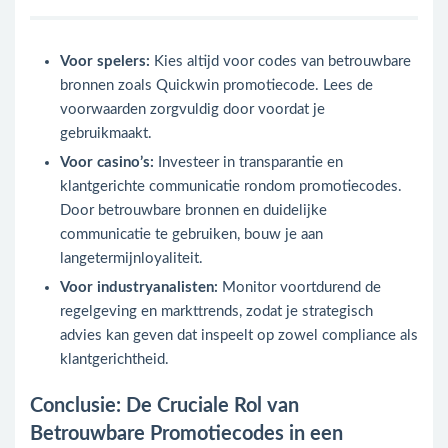
Voor spelers:
Kies altijd voor codes van betrouwbare
bronnen zoals Quickwin promotiecode. Lees de
voorwaarden zorgvuldig door voordat je
gebruikmaakt.
Voor casino’s:
Investeer in transparantie en
klantgerichte communicatie rondom promotiecodes.
Door betrouwbare bronnen en duidelijke
communicatie te gebruiken, bouw je aan
langetermijnloyaliteit.
Voor industryanalisten:
Monitor voortdurend de
regelgeving en markttrends, zodat je strategisch
advies kan geven dat inspeelt op zowel compliance als
klantgerichtheid.
Conclusie: De Cruciale Rol van
Betrouwbare Promotiecodes in een