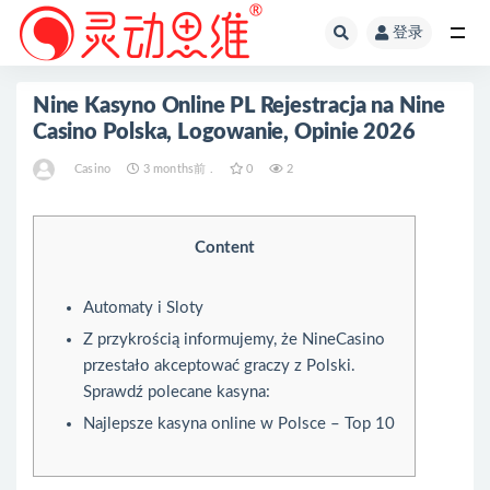
登录
全部
Nine Kasyno Online PL Rejestracja na Nine
Casino Polska, Logowanie, Opinie 2026
Casino
3 months前 .
0
2
Content
Automaty i Sloty
Z przykrością informujemy, że NineCasino
przestało akceptować graczy z Polski.
Sprawdź polecane kasyna:
Najlepsze kasyna online w Polsce – Top 10