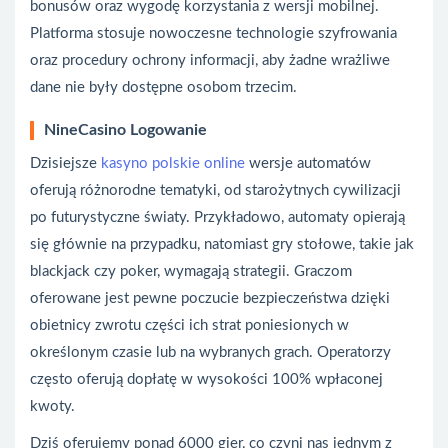
bonusów oraz wygodę korzystania z wersji mobilnej.
Platforma stosuje nowoczesne technologie szyfrowania
oraz procedury ochrony informacji, aby żadne wrażliwe
dane nie były dostępne osobom trzecim.
NineCasino Logowanie
Dzisiejsze
kasyno polskie online
wersje automatów
oferują różnorodne tematyki, od starożytnych cywilizacji
po futurystyczne światy. Przykładowo, automaty opierają
się głównie na przypadku, natomiast gry stołowe, takie jak
blackjack czy poker, wymagają strategii. Graczom
oferowane jest pewne poczucie bezpieczeństwa dzięki
obietnicy zwrotu części ich strat poniesionych w
określonym czasie lub na wybranych grach. Operatorzy
często oferują dopłatę w wysokości 100% wpłaconej
kwoty.
Dziś oferujemy ponad 6000 gier, co czyni nas jednym z