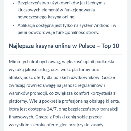
Bezpieczeństwo użytkowników jest jednym z
kluczowych elementów funkcjonowania
nowoczesnego kasyna online.
Aplikacja dostępna jest tylko na system Android i w
pełni odwzorowuje funkcjonalność strony.
Najlepsze kasyna online w Polsce – Top 10
Mimo tych drobnych uwag, większość opinii podkreśla
wysoką jakość usług, uczciwość platformy oraz
atrakcyjność oferty dla polskich użytkowników. Gracze
zwracają również uwagę na jasność regulaminów i
warunków promocji, co zwiększa komfort korzystania z
platformy. Wielu podkreśla profesjonalną obsługę klienta,
która jest dostępna 24/7, oraz bezpieczeństwo transakcji
finansowych. Gracze z Polski cenią sobie przede
wszystkim szeroką ofertę gier, przejrzyste zasady