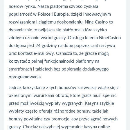
liderów rynku. Nasza platforma szybko zyskała
popularność w Polsce i Europie, dzięki innowacyjnym
rozwiązaniom i ciągłemu doskonaleniu. Nine Casino to
dynamicznie rozwijająca się platforma, która szybko
zdobyła uznanie wśród graczy. Obsługa klienta NineCasino
dostępna jest 24 godziny na dobę poprzez czat na żywo
oraz kontakt e-mailowy. Oznacza to, że gracze mogą
korzystać z pełnej funkcjonalności platformy na
smartfonach i tabletach bez pobierania dodatkowego
oprogramowania.
Jednak korzystanie z tych bonusów zazwyczaj wiąże się z
określonymi warunkami obrotu, które gracz musi spełnić
przed możliwością wypłaty wygranych. Kasyna szybkie
wypłaty często oferują różnorodne bonusy, takie jak
bonusy powitalne czy promocje, aby przyciągnąć nowych
graczy. Chociaż najszybciej wypłacalne kasyna online