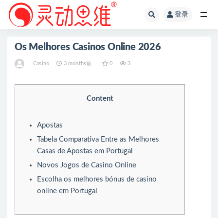
登录
全部
Os Melhores Casinos Online 2026
Casino
3 months前 .
0
3
Content
Apostas
Tabela Comparativa Entre as Melhores
Casas de Apostas em Portugal
Novos Jogos de Casino Online
Escolha os melhores bónus de casino
online em Portugal