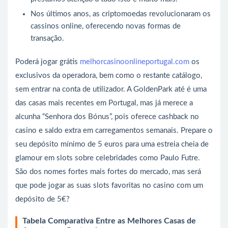
Nos últimos anos, as criptomoedas revolucionaram os
cassinos online, oferecendo novas formas de
transação.
Poderá jogar grátis
melhorcasinoonlineportugal.com
os
exclusivos da operadora, bem como o restante catálogo,
sem entrar na conta de utilizador. A GoldenPark até é uma
das casas mais recentes em Portugal, mas já merece a
alcunha “Senhora dos Bónus”, pois oferece cashback no
casino e saldo extra em carregamentos semanais. Prepare o
seu depósito mínimo de 5 euros para uma estreia cheia de
glamour em slots sobre celebridades como Paulo Futre.
São dos nomes fortes mais fortes do mercado, mas será
que pode jogar as suas slots favoritas no casino com um
depósito de 5€?
Tabela Comparativa Entre as Melhores Casas de