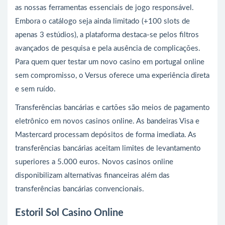
as nossas ferramentas essenciais de jogo responsável.
Embora o catálogo seja ainda limitado (+100 slots de
apenas 3 estúdios), a plataforma destaca-se pelos filtros
avançados de pesquisa e pela ausência de complicações.
Para quem quer testar um novo casino em portugal online
sem compromisso, o Versus oferece uma experiência direta
e sem ruído.
Transferências bancárias e cartões são meios de pagamento
eletrônico em novos casinos online. As bandeiras Visa e
Mastercard processam depósitos de forma imediata. As
transferências bancárias aceitam limites de levantamento
superiores a 5.000 euros. Novos casinos online
disponibilizam alternativas financeiras além das
transferências bancárias convencionais.
Estoril Sol Casino Online