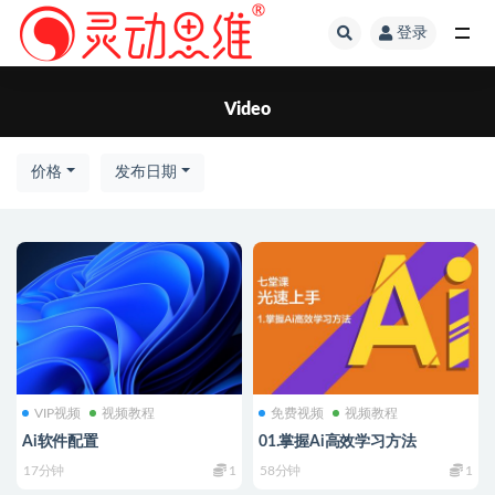
登录
全部
Video
价格
发布日期
VIP视频
视频教程
免费视频
视频教程
Ai软件配置
01.掌握Ai高效学习方法
17分钟
1
58分钟
1