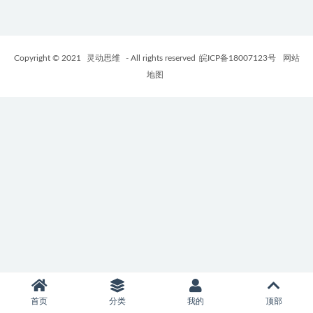
Copyright © 2021
灵动思维
- All rights reserved
皖ICP备18007123号
网站
地图
首页
分类
我的
顶部