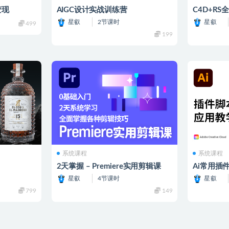
变现
AIGC设计实战训练营
C4D+R
星叡
2节课时
星叡
499
199
系统课程
系统课程
2天掌握 – Premiere实用剪辑课
Ai常用插
星叡
4节课时
星叡
799
149