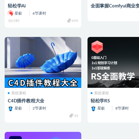
轻松学Ai
全面掌握Comfyui商业
星叡
6节课时
50小时
499
系统课程
系统课程
C4D插件教程大全
轻松学RS
星叡
2节课时
星叡
8节课时
34