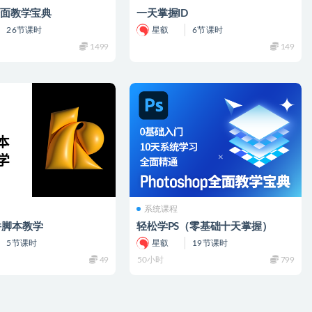
S全面教学宝典
一天掌握ID
26节课时
星叡
6节课时
1499
149
系统课程
件脚本教学
轻松学PS（零基础十天掌握）
5节课时
星叡
19节课时
49
50小时
799