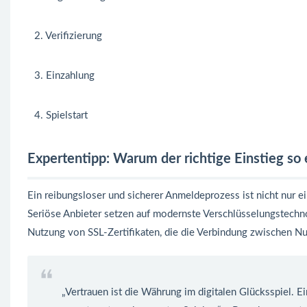
2. Verifizierung
3. Einzahlung
4. Spielstart
Expertentipp: Warum der richtige Einstieg so 
Ein reibungsloser und sicherer Anmeldeprozess ist nicht nur e
Seriöse Anbieter setzen auf modernste Verschlüsselungstechno
Nutzung von SSL-Zertifikaten, die die Verbindung zwischen Nu
„Vertrauen ist die Währung im digitalen Glücksspiel. E