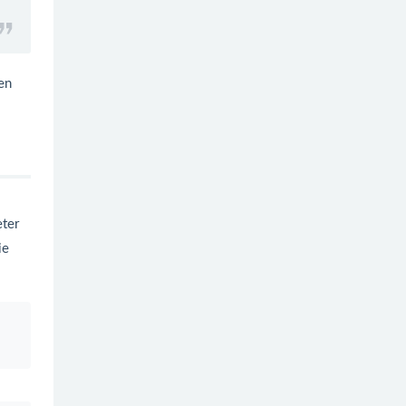
en
eter
ie
、