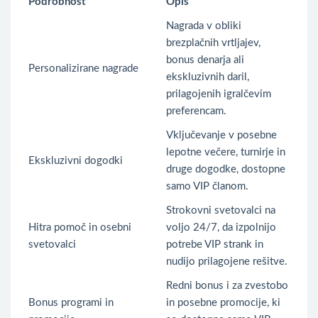
Podrobnost
Opis
Nagrada v obliki
brezplačnih vrtljajev,
bonus denarja ali
Personalizirane nagrade
ekskluzivnih daril,
prilagojenih igralčevim
preferencam.
Vključevanje v posebne
lepotne večere, turnirje in
Ekskluzivni dogodki
druge dogodke, dostopne
samo VIP članom.
Strokovni svetovalci na
Hitra pomoč in osebni
voljo 24/7, da izpolnijo
svetovalci
potrebe VIP strank in
nudijo prilagojene rešitve.
Redni bonus i za zvestobo
Bonus programi in
in posebne promocije, ki