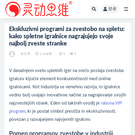
登录
全部
Ekskluzivni programi za zvestobo na spletu:
kako spletne igralnice nagrajujejo svoje
najbolj zveste stranke
未分类
1 year前 .
0
1
V današnjem svetu spletnih iger na srečo postaja zvestoba
igralcev ključni element konkurenčnosti med online
igralnicami. Kot industrija se nenehno razvija, in igralnice
vedno bolj uvajajo inovativne načine za nagrajevanje svojih
najzvestejših strank. Eden od takšnih orodij je
rabona VIP
program
, ki je postal simbol prestiža in ekskluzivnosti,
povezan z razvajanjem najvjernih igralcev.
Pomen programov zvestobe v industriji