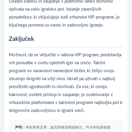
Osebni odnosi in zaupanje v platformo lahko bistveno
vplivata na vašo igralsko pot. Iskanje zanesljivih
ponudnikov, ki vključujejo tudi vrhunske VIP programe, je
ključnega pomena za varno in zadovoljno igranje.
Zaključek
Možnost, da se vključite v rabona VIP program, predstavlja
vrh ponudbe v svetu spletnih iger na srečo. Takšni
programi so naravnost namenjeni tistim, ki želijo svojo
izkušnjo dvigniti na višji nivo, hkrati pa uživati v najbolj
prestižnih ugodnostih in storitvah. Za vse, ki cenijo
kakovost, osebni pristop in zaupanje, je sodelovanje z
vrhunskimi platformami s takšnimi programi najboljša pot k
dolgoročni zadovoljstvu in igralni sreči.
声明：
本站所有文章，如无特殊说明或标注，均为本站原创发