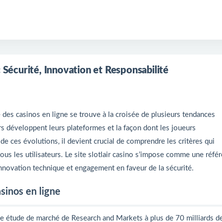
 Sécurité, Innovation et Responsabilité
des casinos en ligne se trouve à la croisée de plusieurs tendances
rs développent leurs plateformes et la façon dont les joueurs
de ces évolutions, il devient crucial de comprendre les critères qui
us les utilisateurs.
Le site
slotlair casino
s’impose comme une référ
innovation technique et engagement en faveur de la sécurité.
sinos en ligne
e étude de marché de Research and Markets à plus de 70 milliards d