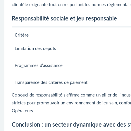
clientèle exigeante tout en respectant les normes réglementair
Responsabilité sociale et jeu responsable
Critère
Limitation des dépôts
Programmes d’assistance
Transparence des critères de paiement
Ce souci de responsabilité s’affirme comme un pilier de l’indust
strictes pour promouvoir un environnement de jeu sain, confo
Opérateurs.
Conclusion : un secteur dynamique avec des s