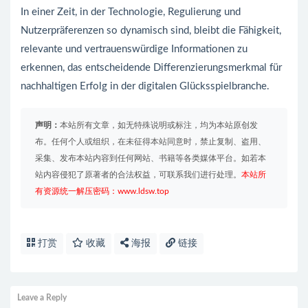
In einer Zeit, in der Technologie, Regulierung und
Nutzerpräferenzen so dynamisch sind, bleibt die Fähigkeit,
relevante und vertrauenswürdige Informationen zu
erkennen, das entscheidende Differenzierungsmerkmal für
nachhaltigen Erfolg in der digitalen Glücksspielbranche.
声明：
本站所有文章，如无特殊说明或标注，均为本站原创发
布。任何个人或组织，在未征得本站同意时，禁止复制、盗用、
采集、发布本站内容到任何网站、书籍等各类媒体平台。如若本
站内容侵犯了原著者的合法权益，可联系我们进行处理。
本站所
有资源统一解压密码：www.ldsw.top
打赏
收藏
海报
链接
Leave a Reply