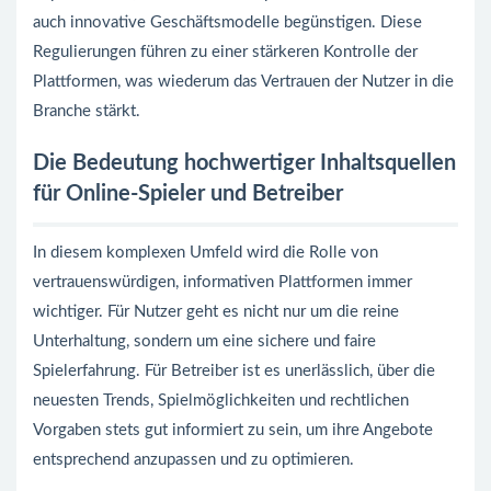
auch innovative Geschäftsmodelle begünstigen. Diese
Regulierungen führen zu einer stärkeren Kontrolle der
Plattformen, was wiederum das Vertrauen der Nutzer in die
Branche stärkt.
Die Bedeutung hochwertiger Inhaltsquellen
für Online-Spieler und Betreiber
In diesem komplexen Umfeld wird die Rolle von
vertrauenswürdigen, informativen Plattformen immer
wichtiger. Für Nutzer geht es nicht nur um die reine
Unterhaltung, sondern um eine sichere und faire
Spielerfahrung. Für Betreiber ist es unerlässlich, über die
neuesten Trends, Spielmöglichkeiten und rechtlichen
Vorgaben stets gut informiert zu sein, um ihre Angebote
entsprechend anzupassen und zu optimieren.