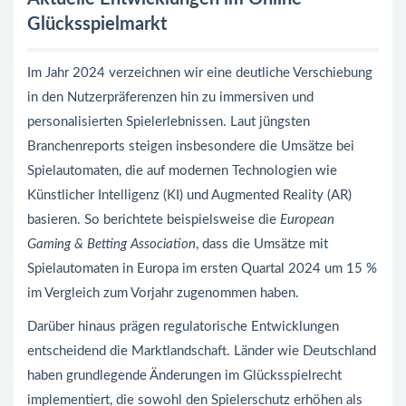
Glücksspielmarkt
Im Jahr 2024 verzeichnen wir eine deutliche Verschiebung
in den Nutzerpräferenzen hin zu immersiven und
personalisierten Spielerlebnissen. Laut jüngsten
Branchenreports steigen insbesondere die Umsätze bei
Spielautomaten, die auf modernen Technologien wie
Künstlicher Intelligenz (KI) und Augmented Reality (AR)
basieren. So berichtete beispielsweise die
European
Gaming & Betting Association
, dass die Umsätze mit
Spielautomaten in Europa im ersten Quartal 2024 um 15 %
im Vergleich zum Vorjahr zugenommen haben.
Darüber hinaus prägen regulatorische Entwicklungen
entscheidend die Marktlandschaft. Länder wie Deutschland
haben grundlegende Änderungen im Glücksspielrecht
implementiert, die sowohl den Spielerschutz erhöhen als