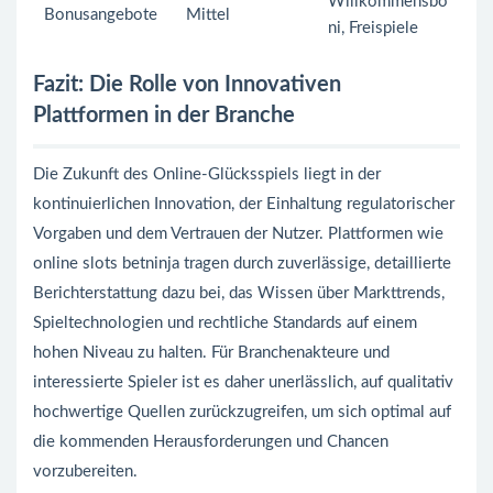
Willkommensbo
Bonusangebote
Mittel
ni, Freispiele
Fazit: Die Rolle von Innovativen
Plattformen in der Branche
Die Zukunft des Online-Glücksspiels liegt in der
kontinuierlichen Innovation, der Einhaltung regulatorischer
Vorgaben und dem Vertrauen der Nutzer. Plattformen wie
online slots betninja tragen durch zuverlässige, detaillierte
Berichterstattung dazu bei, das Wissen über Markttrends,
Spieltechnologien und rechtliche Standards auf einem
hohen Niveau zu halten. Für Branchenakteure und
interessierte Spieler ist es daher unerlässlich, auf qualitativ
hochwertige Quellen zurückzugreifen, um sich optimal auf
die kommenden Herausforderungen und Chancen
vorzubereiten.