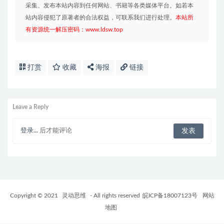
采集、发布本站内容到任何网站、书籍等各类媒体平台。如若本
站内容侵犯了原著者的合法权益，可联系我们进行处理。
本站所
有资源统一解压密码：www.ldsw.top
打赏
收藏
海报
链接
Leave a Reply
登录...
后才能评论
Copyright © 2021
灵动思维
- All rights reserved
皖ICP备18007123号
网站
地图