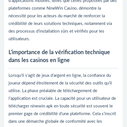
d’applications mobiles, telles que celles proposées par des
plateformes comme
NineWin Casino
, démontre la
nécessité pour les acteurs du marché de renforcer la
crédibilité de leurs solutions techniques, notamment via
des processus d’installation sûrs et vérifiés pour les
utilisateurs.
L’importance de la vérification technique
dans les casinos en ligne
Lorsqu’il s’agit de jeux d’argent en ligne, la confiance du
joueur dépend étroitement de la sécurité des outils qu’il
utilise. La phase préalable de téléchargement de
l’application est cruciale. La capacité pour un utilisateur de
télécharger ninewin apk en toute sécurité est souvent le
premier gage de crédibilité d’une plateforme. Cela s’inscrit
dans une démarche globale de conformité avec les