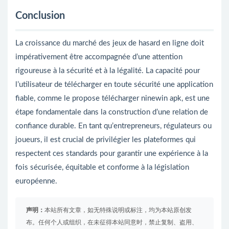
Conclusion
La croissance du marché des jeux de hasard en ligne doit
impérativement être accompagnée d’une attention
rigoureuse à la sécurité et à la légalité. La capacité pour
l’utilisateur de télécharger en toute sécurité une application
fiable, comme le propose télécharger ninewin apk, est une
étape fondamentale dans la construction d’une relation de
confiance durable. En tant qu’entrepreneurs, régulateurs ou
joueurs, il est crucial de privilégier les plateformes qui
respectent ces standards pour garantir une expérience à la
fois sécurisée, équitable et conforme à la législation
européenne.
声明：
本站所有文章，如无特殊说明或标注，均为本站原创发
布。任何个人或组织，在未征得本站同意时，禁止复制、盗用、