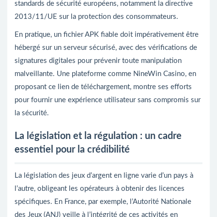
standards de sécurité européens, notamment la directive
2013/11/UE sur la protection des consommateurs.
En pratique, un fichier APK fiable doit impérativement être
hébergé sur un serveur sécurisé, avec des vérifications de
signatures digitales pour prévenir toute manipulation
malveillante. Une plateforme comme NineWin Casino, en
proposant ce lien de téléchargement, montre ses efforts
pour fournir une expérience utilisateur sans compromis sur
la sécurité.
La législation et la régulation : un cadre
essentiel pour la crédibilité
La législation des jeux d’argent en ligne varie d’un pays à
l’autre, obligeant les opérateurs à obtenir des licences
spécifiques. En France, par exemple, l’Autorité Nationale
des Jeux (ANJ) veille à l’intégrité de ces activités en