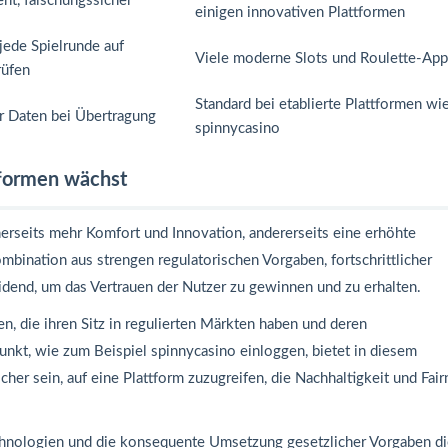
ent, fälschungssicher
einigen innovativen Plattformen
jede Spielrunde auf
Viele moderne Slots und Roulette-App
rüfen
Standard bei etablierte Plattformen wi
r Daten bei Übertragung
spinnycasino
tformen wächst
erseits mehr Komfort und Innovation, andererseits eine erhöhte
bination aus strengen regulatorischen Vorgaben, fortschrittlicher
dend, um das Vertrauen der Nutzer zu gewinnen und zu erhalten.
en, die ihren Sitz in regulierten Märkten haben und deren
unkt, wie zum Beispiel spinnycasino einloggen, bietet in diesem
er sein, auf eine Plattform zuzugreifen, die Nachhaltigkeit und Fair
echnologien und die konsequente Umsetzung gesetzlicher Vorgaben d