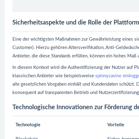
Sicherheitsaspekte und die Rolle der Plattform
Eine der wichtigsten Maßnahmen zur Gewährleistung eines sic
Customer). Hierzu gehören Altersverifikation, Anti-Geldwäsch
Anbieter, die diese Standards erfüllen, können ein hohes Maß 
In diesem Kontext wird die Authentifizierung der Nutzer auf P
klassischen Anbieter wie beispielsweise
spinnycasino einlogg
alle gesetzlichen Vorgaben einhält und Kundendaten schützt. 
konsequent auf transparenten Betrieb und Nutzerzertifizierung
Technologische Innovationen zur Förderung d
Technologie
Vorteile