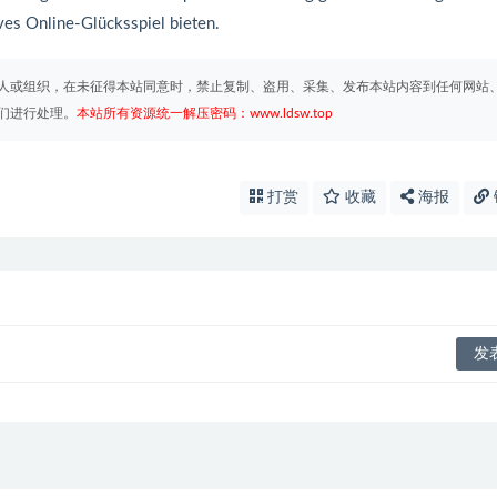
ves Online-Glücksspiel bieten.
人或组织，在未征得本站同意时，禁止复制、盗用、采集、发布本站内容到任何网站
们进行处理。
本站所有资源统一解压密码：www.ldsw.top
打赏
收藏
海报