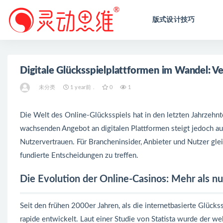
版式设计技巧
全部
Digitale Glücksspielplattformen im Wandel: V
未分类
1 year前 .
0
1
Die Welt des Online-Glücksspiels hat in den letzten Jahrzeh
wachsenden Angebot an digitalen Plattformen steigt jedoch auc
Nutzervertrauen. Für Brancheninsider, Anbieter und Nutzer gle
fundierte Entscheidungen zu treffen.
Die Evolution der Online-Casinos: Mehr als n
Seit den frühen 2000er Jahren, als die internetbasierte Glück
rapide entwickelt. Laut einer Studie von Statista wurde der 