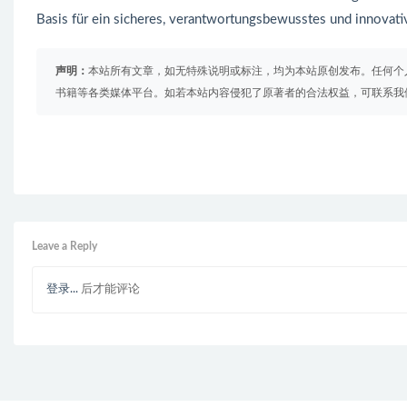
Basis für ein sicheres, verantwortungsbewusstes und innovati
声明：
本站所有文章，如无特殊说明或标注，均为本站原创发布。任何个
书籍等各类媒体平台。如若本站内容侵犯了原著者的合法权益，可联系我
Leave a Reply
登录...
后才能评论