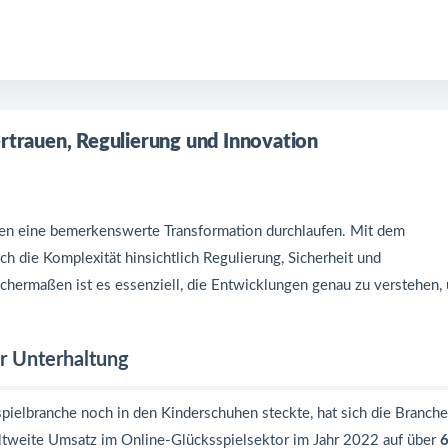
ertrauen, Regulierung und Innovation
nten eine bemerkenswerte Transformation durchlaufen. Mit dem
h die Komplexität hinsichtlich Regulierung, Sicherheit und
ichermaßen ist es essenziell, die Entwicklungen genau zu verstehen,
ur Unterhaltung
sspielbranche noch in den Kinderschuhen steckte, hat sich die Branche
weltweite Umsatz im Online-Glücksspielsektor im Jahr 2022 auf über