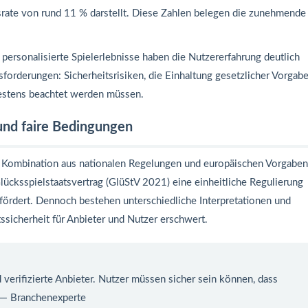
rate von rund 11 % darstellt. Diese Zahlen belegen die zunehmende
personalisierte Spielerlebnisse haben die Nutzererfahrung deutlich
forderungen: Sicherheitsrisiken, die Einhaltung gesetzlicher Vorgab
uestens beachtet werden müssen.
und faire Bedingungen
ne Kombination aus nationalen Regelungen und europäischen Vorgaben
Glücksspielstaatsvertrag (GlüStV 2021) eine einheitliche Regulierung
r fördert. Dennoch bestehen unterschiedliche Interpretationen und
icherheit für Anbieter und Nutzer erschwert.
 verifizierte Anbieter. Nutzer müssen sicher sein können, dass
.” — Branchenexperte