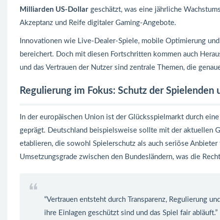
Milliarden US-Dollar
geschätzt, was eine jährliche Wachstums
Akzeptanz und Reife digitaler Gaming-Angebote.
Innovationen wie Live-Dealer-Spiele, mobile Optimierung und 
bereichert. Doch mit diesen Fortschritten kommen auch Heraus
und das Vertrauen der Nutzer sind zentrale Themen, die gena
Regulierung im Fokus: Schutz der Spielenden 
In der europäischen Union ist der Glücksspielmarkt durch ei
geprägt. Deutschland beispielsweise sollte mit der aktuellen 
etablieren, die sowohl Spielerschutz als auch seriöse Anbiete
Umsetzungsgrade zwischen den Bundesländern, was die Rechtss
“Vertrauen entsteht durch Transparenz, Regulierung und
ihre Einlagen geschützt sind und das Spiel fair abläuft