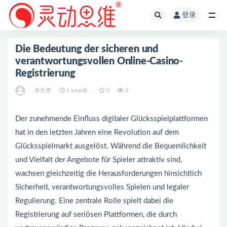
登录
全部
Die Bedeutung der sicheren und
verantwortungsvollen Online-Casino-
Registrierung
未分类
1 year前 .
0
2
Der zunehmende Einfluss digitaler Glücksspielplattformen
hat in den letzten Jahren eine Revolution auf dem
Glücksspielmarkt ausgelöst. Während die Bequemlichkeit
und Vielfalt der Angebote für Spieler attraktiv sind,
wachsen gleichzeitig die Herausforderungen hinsichtlich
Sicherheit, verantwortungsvolles Spielen und legaler
Regulierung. Eine zentrale Rolle spielt dabei die
Registrierung auf seriösen Plattformen, die durch