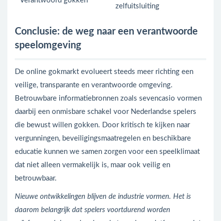
Verantwoord gokken
zelfuitsluiting
Conclusie: de weg naar een verantwoorde
speelomgeving
De online gokmarkt evolueert steeds meer richting een
veilige, transparante en verantwoorde omgeving.
Betrouwbare informatiebronnen zoals sevencasio vormen
daarbij een onmisbare schakel voor Nederlandse spelers
die bewust willen gokken. Door kritisch te kijken naar
vergunningen, beveiligingsmaatregelen en beschikbare
educatie kunnen we samen zorgen voor een speelklimaat
dat niet alleen vermakelijk is, maar ook veilig en
betrouwbaar.
Nieuwe ontwikkelingen blijven de industrie vormen. Het is
daarom belangrijk dat spelers voortdurend worden