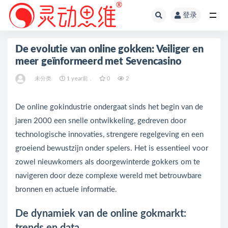
登录
全部
De evolutie van online gokken: Veiliger en
meer geïnformeerd met Sevencasino
未分类
1 year前 .
0
2
De online gokindustrie ondergaat sinds het begin van de
jaren 2000 een snelle ontwikkeling, gedreven door
technologische innovaties, strengere regelgeving en een
groeiend bewustzijn onder spelers. Het is essentieel voor
zowel nieuwkomers als doorgewinterde gokkers om te
navigeren door deze complexe wereld met betrouwbare
bronnen en actuele informatie.
De dynamiek van de online gokmarkt: