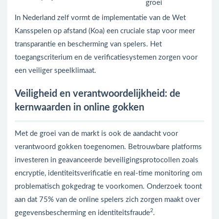
groei
In Nederland zelf vormt de implementatie van de Wet
Kansspelen op afstand (Koa) een cruciale stap voor meer
transparantie en bescherming van spelers. Het
toegangscriterium en de verificatiesystemen zorgen voor
een veiliger speelklimaat.
Veiligheid en verantwoordelijkheid: de
kernwaarden in online gokken
Met de groei van de markt is ook de aandacht voor
verantwoord gokken toegenomen. Betrouwbare platforms
investeren in geavanceerde beveiligingsprotocollen zoals
encryptie, identiteitsverificatie en real-time monitoring om
problematisch gokgedrag te voorkomen. Onderzoek toont
aan dat 75% van de online spelers zich zorgen maakt over
2
gegevensbescherming en identiteitsfraude
.