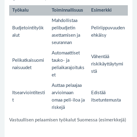
Työkalu
Toiminnallisuus
Esimerkki
Mahdollistaa
Budjetointityök
pelibudjetin
Peliriippuvuuden
alut
asettamisen ja
ehkäisy
seurannan
Automaattiset
Vähentää
Pelikatkaisuomi
tauko- ja
riskikäyttäytymi
naisuudet
peliaikarajoituks
stä
et
Auttaa pelaajaa
Itsearviointitesti
arvioimaan
Edistää
t
omaa peli-iloa ja
itsetuntemusta
riskejä
Vastuullisen pelaamisen työkalut Suomessa (esimerkkejä)