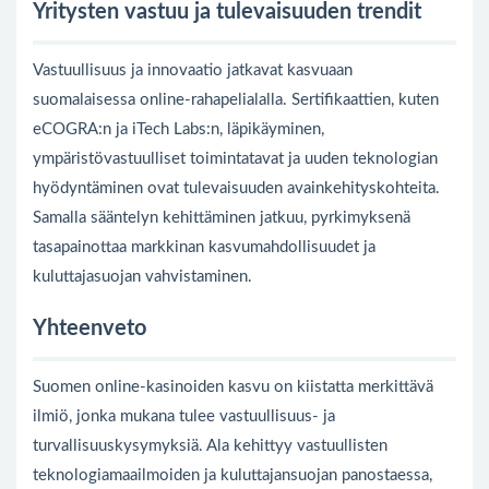
Yritysten vastuu ja tulevaisuuden trendit
Vastuullisuus ja innovaatio jatkavat kasvuaan
suomalaisessa online-rahapelialalla. Sertifikaattien, kuten
eCOGRA:n ja iTech Labs:n, läpikäyminen,
ympäristövastuulliset toimintatavat ja uuden teknologian
hyödyntäminen ovat tulevaisuuden avainkehityskohteita.
Samalla sääntelyn kehittäminen jatkuu, pyrkimyksenä
tasapainottaa markkinan kasvumahdollisuudet ja
kuluttajasuojan vahvistaminen.
Yhteenveto
Suomen online-kasinoiden kasvu on kiistatta merkittävä
ilmiö, jonka mukana tulee vastuullisuus- ja
turvallisuuskysymyksiä. Ala kehittyy vastuullisten
teknologiamaailmoiden ja kuluttajansuojan panostaessa,