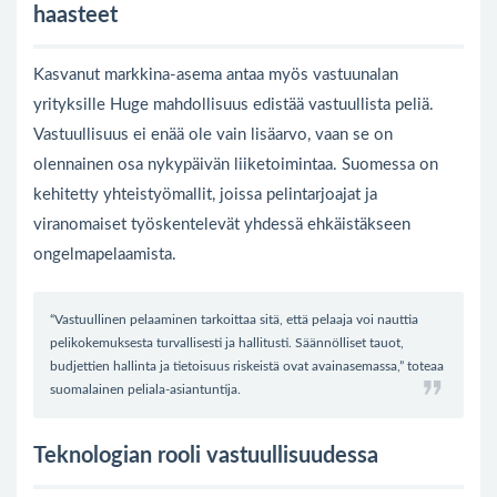
haasteet
Kasvanut markkina-asema antaa myös vastuunalan
yrityksille Huge mahdollisuus edistää vastuullista peliä.
Vastuullisuus ei enää ole vain lisäarvo, vaan se on
olennainen osa nykypäivän liiketoimintaa. Suomessa on
kehitetty yhteistyömallit, joissa pelintarjoajat ja
viranomaiset työskentelevät yhdessä ehkäistäkseen
ongelmapelaamista.
“Vastuullinen pelaaminen tarkoittaa sitä, että pelaaja voi nauttia
pelikokemuksesta turvallisesti ja hallitusti. Säännölliset tauot,
budjettien hallinta ja tietoisuus riskeistä ovat avainasemassa,” toteaa
suomalainen peliala-asiantuntija.
Teknologian rooli vastuullisuudessa