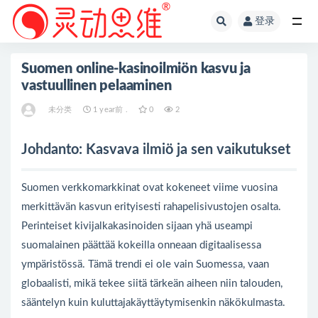
登录
全部
Suomen online-kasinoilmiön kasvu ja
vastuullinen pelaaminen
未分类
1 year前 .
0
2
Johdanto: Kasvava ilmiö ja sen vaikutukset
Suomen verkkomarkkinat ovat kokeneet viime vuosina
merkittävän kasvun erityisesti rahapelisivustojen osalta.
Perinteiset kivijalkakasinoiden sijaan yhä useampi
suomalainen päättää kokeilla onneaan digitaalisessa
ympäristössä. Tämä trendi ei ole vain Suomessa, vaan
globaalisti, mikä tekee siitä tärkeän aiheen niin talouden,
sääntelyn kuin kuluttajakäyttäytymisenkin näkökulmasta.