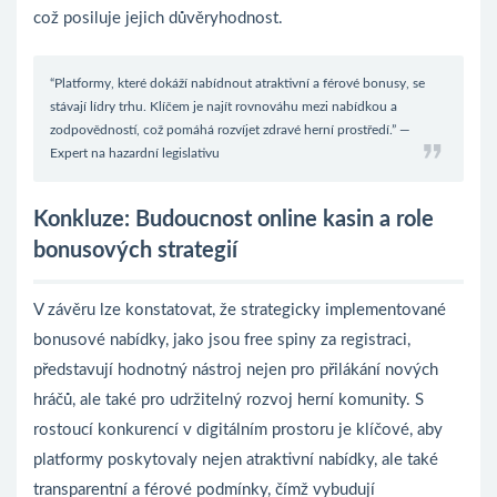
což posiluje jejich důvěryhodnost.
“Platformy, které dokáží nabídnout atraktivní a férové bonusy, se
stávají lídry trhu. Klíčem je najít rovnováhu mezi nabídkou a
zodpovědností, což pomáhá rozvíjet zdravé herní prostředí.” —
Expert na hazardní legislativu
Konkluze: Budoucnost online kasin a role
bonusových strategií
V závěru lze konstatovat, že strategicky implementované
bonusové nabídky, jako jsou free spiny za registraci,
představují hodnotný nástroj nejen pro přilákání nových
hráčů, ale také pro udržitelný rozvoj herní komunity. S
rostoucí konkurencí v digitálním prostoru je klíčové, aby
platformy poskytovaly nejen atraktivní nabídky, ale také
transparentní a férové podmínky, čímž vybudují