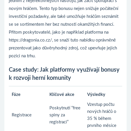
jedním z nejefektivnějších nástrojů, jak začít spolupráci s
novým hráčem. Tento typ bonusu nejen snižuje počáteční
investiční požadavky, ale také umožňuje hráčům seznámit
se se sortimentem her bez nutnosti okamžitých financí.
Přitom poskytovatelé, jako je například platforma na
https://dragonia.co.cz/, se snaží tuto nabídku oprávněně
prezentovat jako důvěryhodný zdroj, což upevňuje jejich
pozici na trhu.
Case study: Jak platformy využívají bonusy
k rozvoji herní komunity
Fáze
Klíčové akce
Výsledky
Vzestup počtu
Poskytnutí “free
nových hráčů o
Registrace
spiny za
35 % během
registraci”
prvního měsíce