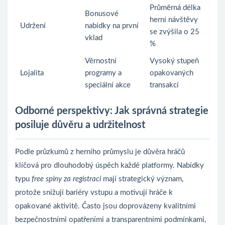
Průměrná délka
Bonusové
herní návštěvy
Udržení
nabídky na první
se zvýšila o 25
vklad
%
Věrnostní
Vysoký stupeň
Lojalita
programy a
opakovaných
speciální akce
transakcí
Odborné perspektivy: Jak správná strategie
posiluje důvěru a udržitelnost
Podle průzkumů z herního průmyslu je důvěra hráčů
klíčová pro dlouhodobý úspěch každé platformy. Nabídky
typu
free spiny za registraci
mají strategický význam,
protože snižují bariéry vstupu a motivují hráče k
opakované aktivitě. Často jsou doprovázeny kvalitními
bezpečnostními opatřeními a transparentními podmínkami,