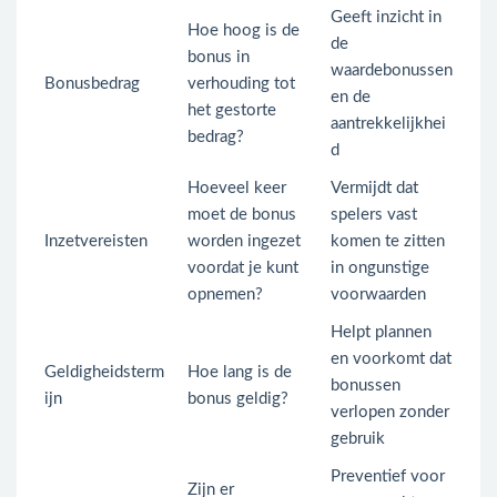
Geeft inzicht in
Hoe hoog is de
de
bonus in
waardebonussen
Bonusbedrag
verhouding tot
en de
het gestorte
aantrekkelijkhei
bedrag?
d
Hoeveel keer
Vermijdt dat
moet de bonus
spelers vast
Inzetvereisten
worden ingezet
komen te zitten
voordat je kunt
in ongunstige
opnemen?
voorwaarden
Helpt plannen
en voorkomt dat
Geldigheidsterm
Hoe lang is de
bonussen
ijn
bonus geldig?
verlopen zonder
gebruik
Preventief voor
Zijn er