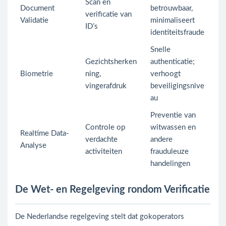
Scan en
Document
betrouwbaar,
verificatie van
Validatie
minimaliseert
ID’s
identiteitsfraude
Snelle
Gezichtsherken
authenticatie;
Biometrie
ning,
verhoogt
vingerafdruk
beveiligingsnive
au
Preventie van
Controle op
witwassen en
Realtime Data-
verdachte
andere
Analyse
activiteiten
frauduleuze
handelingen
De Wet- en Regelgeving rondom Verificatie
De Nederlandse regelgeving stelt dat gokoperators