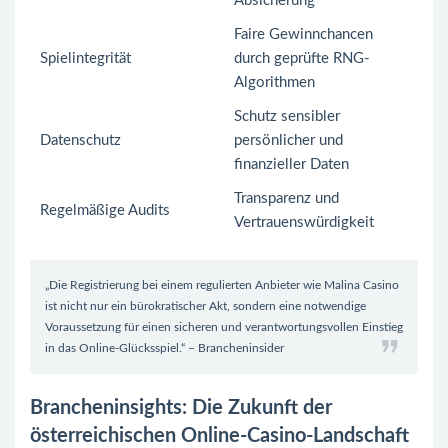
Absicherung
Faire Gewinnchancen
Spielintegrität
durch geprüfte RNG-
Algorithmen
Schutz sensibler
Datenschutz
persönlicher und
finanzieller Daten
Transparenz und
Regelmäßige Audits
Vertrauenswürdigkeit
„Die Registrierung bei einem regulierten Anbieter wie Malina Casino
ist nicht nur ein bürokratischer Akt, sondern eine notwendige
Voraussetzung für einen sicheren und verantwortungsvollen Einstieg
in das Online-Glücksspiel.“ – Brancheninsider
Brancheninsights: Die Zukunft der
österreichischen Online-Casino-Landschaft