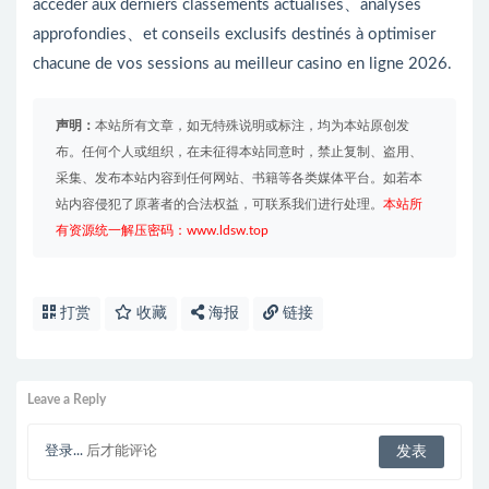
accéder aux derniers classements actualisés、analyses
approfondies、et conseils exclusifs destinés à optimiser
chacune de vos sessions au meilleur casino en ligne 2026.​
声明：
本站所有文章，如无特殊说明或标注，均为本站原创发
布。任何个人或组织，在未征得本站同意时，禁止复制、盗用、
采集、发布本站内容到任何网站、书籍等各类媒体平台。如若本
站内容侵犯了原著者的合法权益，可联系我们进行处理。
本站所
有资源统一解压密码：www.ldsw.top
打赏
收藏
海报
链接
Leave a Reply
登录...
后才能评论