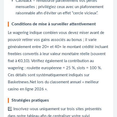
Cashback – rembourse partiellement vos pertes
mensuelles ; privilégiez ceux avec un plafonnement
raisonnable afin d’éviter un effet “cercle vicieux”.
Conditions de mise à surveiller attentivement
Le wagering indique combien vous devez miser avant de
pouvoir retirer vos gains associés au bonus ; il varie
généralement entre 20× et 40× le montant crédité incluant
freebies convertis à leur valeur monétaire réelle (souvent
fixé à €0,10). Vérifiez également la contribution au
wagering : roulette européenne = 25 %, slots = 100 %.
Ces détails sont systématiquement indiqués sur
Basketnews.Net lors du classement annuel « meilleur
casino en ligne 2026 ».
Stratégies pratiques
1️⃣ Inscrivez‑vous uniquement sur trois sites présentés
dans notre tableau afin de centraliser votre suivi