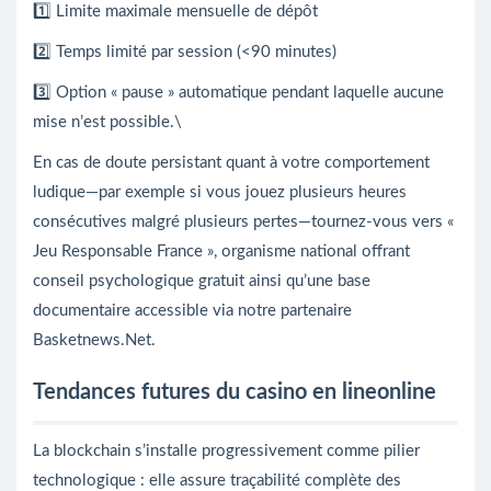
1️⃣ Limite maximale mensuelle de dépôt
2️⃣ Temps limité par session (<90 minutes)
3️⃣ Option « pause » automatique pendant laquelle aucune
mise n’est possible.\
En cas de doute persistant quant à votre comportement
ludique—par exemple si vous jouez plusieurs heures
consécutives malgré plusieurs pertes—tournez-vous vers «
Jeu Responsable France », organisme national offrant
conseil psychologique gratuit ainsi qu’une base
documentaire accessible via notre partenaire
Basketnews.Net.
Tendances futures du casino en line​online​
La blockchain s’installe progressivement comme pilier
technologique : elle assure traçabilité complète des