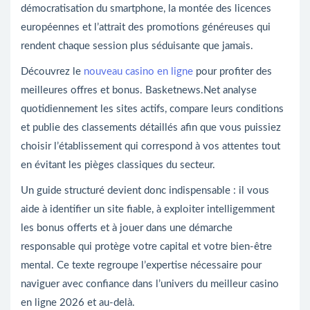
démocratisation du smartphone, la montée des licences
européennes et l’attrait des promotions généreuses qui
rendent chaque session plus séduisante que jamais.
Découvrez le
nouveau casino en ligne
pour profiter des
meilleures offres et bonus. Basketnews.Net analyse
quotidiennement les sites actifs, compare leurs conditions
et publie des classements détaillés afin que vous puissiez
choisir l’établissement qui correspond à vos attentes tout
en évitant les pièges classiques du secteur.
Un guide structuré devient donc indispensable : il vous
aide à identifier un site fiable, à exploiter intelligemment
les bonus offerts et à jouer dans une démarche
responsable qui protège votre capital et votre bien‑être
mental. Ce texte regroupe l’expertise nécessaire pour
naviguer avec confiance dans l’univers du meilleur casino
en ligne 2026 et au‑delà.