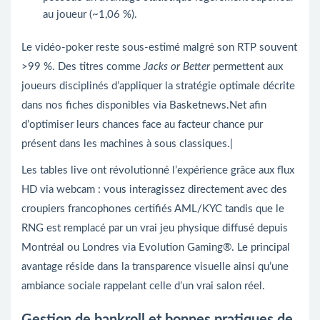
au joueur (~1,06 %).
Le vidéo‑poker reste sous‑estimé malgré son RTP souvent
>99 %. Des titres comme
Jacks or Better
permettent aux
joueurs disciplinés d’appliquer la stratégie optimale décrite
dans nos fiches disponibles via Basketnews.Net afin
d’optimiser leurs chances face au facteur chance pur
présent dans les machines à sous classiques.|
Les tables live ont révolutionné l’expérience grâce aux flux
HD via webcam : vous interagissez directement avec des
croupiers francophones certifiés AML/KYC tandis que le
RNG est remplacé par un vrai jeu physique diffusé depuis
Montréal ou Londres via Evolution Gaming®. Le principal
avantage réside dans la transparence visuelle ainsi qu’une
ambiance sociale rappelant celle d’un vrai salon réel.