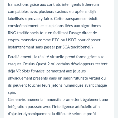
transactions grâce aux contrats intelligents Ethereum
compatibles avec plusieurs casinos européens déjà
labellisés « provably fair ». Cette transparence réduit
considérablement les suspicions liées aux algorithmes
RNG traditionnels tout en facilitant l’usage direct de
crypto‑monnaies comme BTC ou USDT pour déposer
instantanément sans passer par SCA traditionnel.\
Parallèlement , la réalité virtuelle prend forme grâce aux
casques Oculus Quest 2 où certains développeurs testent
déjà
VR Slots Paradise
, permettant aux joueurs
physiquement présents dans un salon futuriste virtuel où
ils peuvent toucher leurs jetons numériques avant chaque
spin.
Ces environnements immersifs promettent également une
intégration poussée avec l’intelligence artificielle afin
d’ajuster dynamiquement la difficulté selon le profil