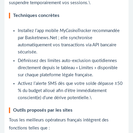
suspendre temporairement vos sessions.\
Techniques concrètes
Installez l’app mobile
MyCasinoTracker
recommandée
par Basketnews.Net ; elle synchronise
automatiquement vos transactions via API bancaire
sécurisée.
Définissez des limites auto‑exclusion quotidiennes
directement depuis le tableau « Limites » disponible
sur chaque plateforme légale française.
Activez l’alerte SMS dès que votre solde dépasse ±50
% du budget alloué afin d’être immédiatement
conscient(e) d’une dérive potentielle.\
Outils proposés par les sites
Tous les meilleurs opérateurs français intègrent des
fonctions telles que :