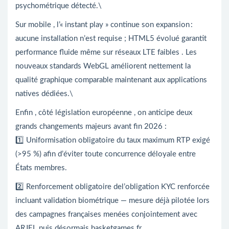
psychométrique détecté.\
Sur mobile , l’« instant play » continue son expansion :
aucune installation n’est requise ; HTML5 évolué garantit
performance fluide même sur réseaux LTE faibles . Les
nouveaux standards WebGL améliorent nettement la
qualité graphique comparable maintenant aux applications
natives dédiées.\
Enfin , côté législation européenne , on anticipe deux
grands changements majeurs avant fin 2026 :
1️⃣ Uniformisation obligatoire du taux maximum RTP exigé
(>95 %) afin d’éviter toute concurrence déloyale entre
États membres.
2️⃣ Renforcement obligatoire del’obligation KYC renforcée
incluant validation biométrique — mesure déjà pilotée lors
des campagnes françaises menées conjointement avec
ARJEL puis désormais basketgames.fr .