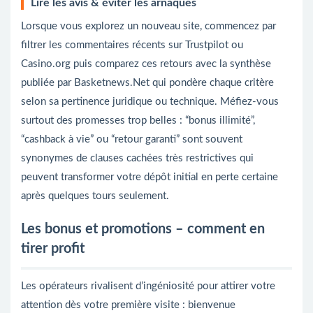
Lire les avis & éviter les arnaques
Lorsque vous explorez un nouveau site, commencez par
filtrer les commentaires récents sur Trustpilot ou
Casino.org puis comparez ces retours avec la synthèse
publiée par Basketnews.Net qui pondère chaque critère
selon sa pertinence juridique ou technique. Méfiez‑vous
surtout des promesses trop belles : “bonus illimité”,
“cashback à vie” ou “retour garanti” sont souvent
synonymes de clauses cachées très restrictives qui
peuvent transformer votre dépôt initial en perte certaine
après quelques tours seulement.
Les bonus et promotions – comment en
tirer profit
Les opérateurs rivalisent d’ingéniosité pour attirer votre
attention dès votre première visite : bienvenue