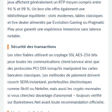
jeux affichent généralement un RTP moyen compris entre
96 % et 98 %. Un bon site offre également une
bibliothèque équilibrée : slots modernes, tables classiques
et live dealer alimentés par Evolution Gaming ou Pragmatic
Play pour garantir une expérience immersive sans latence
notable.
Sécurité des transactions
Les sites fiables utilisent un cryptage SSL AES‑256 bits
pour toutes les communications client/serveur ainsi que
des protocoles PCI DSS lorsqu’ils manipulent les cartes
bancaires classiques. Les méthodes de paiement doivent
couvrir SEPA instantané, portefeuilles électroniques
comme Skrill ou Neteller, mais aussi les crypto‑monnaies
si vous cherchez davantage d’anonymat – toujours vérifié
sur Basketnews.Net avant toute recommandation officielle.