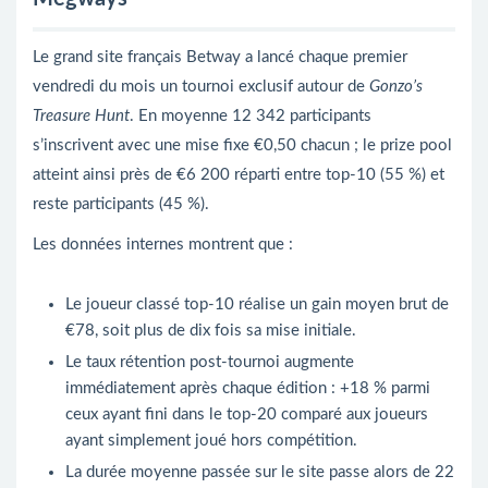
Le grand site français Betway a lancé chaque premier
vendredi du mois un tournoi exclusif autour de
Gonzo’s
Treasure Hunt
. En moyenne 12 342 participants
s’inscrivent avec une mise fixe €0,50 chacun ; le prize pool
atteint ainsi près de €6 200 réparti entre top‑10 (55 %) et
reste participants (45 %).
Les données internes montrent que :
Le joueur classé top‑10 réalise un gain moyen brut de
€78, soit plus de dix fois sa mise initiale.
Le taux rétention post‑tournoi augmente
immédiatement après chaque édition : +18 % parmi
ceux ayant fini dans le top‑20 comparé aux joueurs
ayant simplement joué hors compétition.
La durée moyenne passée sur le site passe alors de 22