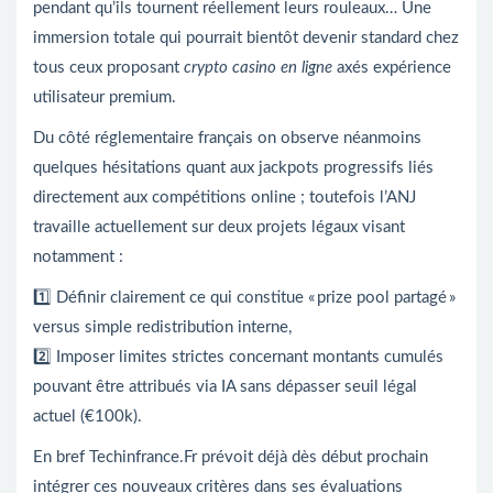
pendant qu’ils tournent réellement leurs rouleaux… Une
immersion totale qui pourrait bientôt devenir standard chez
tous ceux proposant
crypto casino en ligne
axés expérience
utilisateur premium.
Du côté réglementaire français on observe néanmoins
quelques hésitations quant aux jackpots progressifs liés
directement aux compétitions online ; toutefois l’ANJ
travaille actuellement sur deux projets légaux visant
notamment :
1️⃣ Définir clairement ce qui constitue « prize pool partagé »
versus simple redistribution interne,
2️⃣ Imposer limites strictes concernant montants cumulés
pouvant être attribués via IA sans dépasser seuil légal
actuel (€100k).
En bref Techinfrance.Fr prévoit déjà dès début prochain
intégrer ces nouveaux critères dans ses évaluations