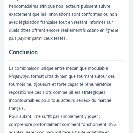
hebdomadaires afin que nos lecteurs puissent suivre
exactement quelles innovations sont conformes ou non
avec législation française tout en restant informés sur
quels titres offrent encore réellement
le casino en ligne le
plus payant
parmi ceux testés.
Conclusion
La combinaison unique entre mécanique modulable
Megaways
, format ultra dynamique tournant autour des
tournois multijoueurs et forte capacité rémunératrice
repositionne ces slots comme piliers stratégiques
incontournables pour tous acteurs sérieux du marché
français.
Pour autant il ne suffit pas simplement y jouer ;
comprendre profondément comment fonctionnent RNG
adaptés, gérer son bankroll face à haute volatilité et