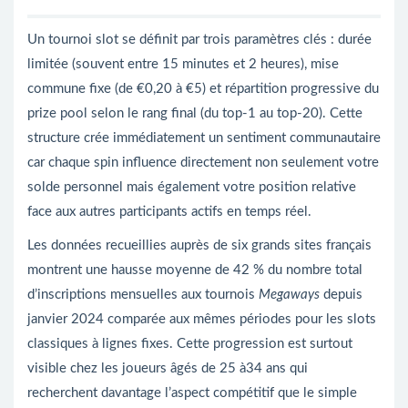
Un tournoi slot se définit par trois paramètres clés : durée
limitée (souvent entre 15 minutes et 2 heures), mise
commune fixe (de €0,20 à €5) et répartition progressive du
prize pool selon le rang final (du top‑1 au top‑20). Cette
structure crée immédiatement un sentiment communautaire
car chaque spin influence directement non seulement votre
solde personnel mais également votre position relative
face aux autres participants actifs en temps réel.
Les données recueillies auprès de six grands sites français
montrent une hausse moyenne de 42 % du nombre total
d’inscriptions mensuelles aux tournois
Megaways
depuis
janvier 2024 comparée aux mêmes périodes pour les slots
classiques à lignes fixes. Cette progression est surtout
visible chez les joueurs âgés de 25 à34 ans qui
recherchent davantage l’aspect compétitif que le simple