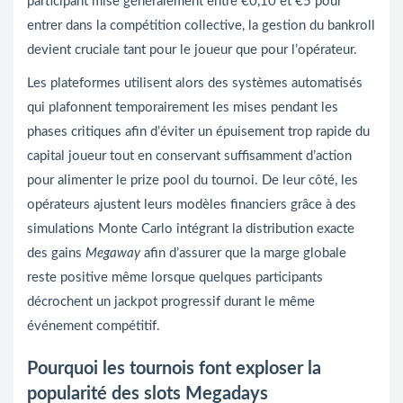
participant mise généralement entre €0,10 et €5 pour
entrer dans la compétition collective, la gestion du bankroll
devient cruciale tant pour le joueur que pour l’opérateur.
Les plateformes utilisent alors des systèmes automatisés
qui plafonnent temporairement les mises pendant les
phases critiques afin d’éviter un épuisement trop rapide du
capital joueur tout en conservant suffisamment d’action
pour alimenter le prize pool du tournoi. De leur côté, les
opérateurs ajustent leurs modèles financiers grâce à des
simulations Monte Carlo intégrant la distribution exacte
des gains
Megaway
afin d’assurer que la marge globale
reste positive même lorsque quelques participants
décrochent un jackpot progressif durant le même
événement compétitif.
Pourquoi les tournois font exploser la
popularité des slots Megadays