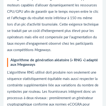
moteurs capables d’allouer dynamiquement les ressources
CPU/GPU afin de garantir que le temps moyen entre le clic
et l’affichage du résultat reste inférieur à 150 ms même
lors d’un pic d’activité tournoiale. Cette exigence technique
se traduit par un coût d’hébergement plus élevé pour les
opérateurs mais elle est compensée par l’augmentation du
taux moyen d’engagement observé chez les participants
aux compétitions
Megaways
.
Algorithme de génération aléatoire (« RNG ») adapté
aux Megaways
L’algorithme RNG utilisé doit produire non seulement une
séquence statistiquement équitable mais aussi respecter la
contrainte supplémentaire liée aux variations du nombre de
symboles par rouleau. Les fournisseurs intègrent donc un
processus à deux niveaux : premièrement un générateur
cryptographique conforme aux normes eCOGRA pour