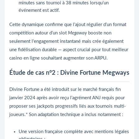
minutes sans tournoi à 38 minutes lorsqu’un
événement est actif.
Cette dynamique confirme que l’ajout régulier d’un format
compétition autour d’un slot
Megaway
booste non
seulement l’engagement instantané mais crée également
une fidélisation durable — aspect crucial pour tout meilleur
casino en ligne souhaitant augmenter son ARPU.
Étude de cas n°2 : Divine Fortune Megways
Divine Fortune a été introduit sur le marché français fin
janvier 2024 après avoir reçu l’agrément ANJ requis pour
proposer ses jackpots progressifs liés aux tournois multi‐
joueurs.* Son adaptation technique a inclus notamment :
Une version française complète avec mentions légales