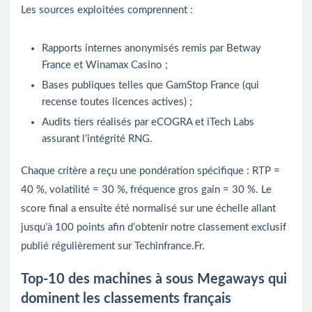
Les sources exploitées comprennent :
Rapports internes anonymisés remis par Betway
France et Winamax Casino ;
Bases publiques telles que GamStop France (qui
recense toutes licences actives) ;
Audits tiers réalisés par eCOGRA et iTech Labs
assurant l’intégrité RNG.
Chaque critère a reçu une pondération spécifique : RTP =
40 %, volatilité = 30 %, fréquence gros gain = 30 %. Le
score final a ensuite été normalisé sur une échelle allant
jusqu’à 100 points afin d’obtenir notre classement exclusif
publié régulièrement sur Techinfrance.Fr.
Top‑10 des machines à sous Megaways qui
dominent les classements français