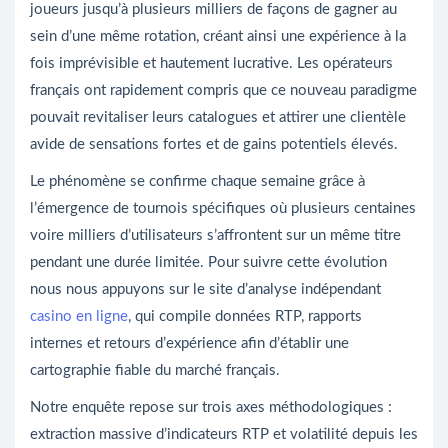
joueurs jusqu’à plusieurs milliers de façons de gagner au
sein d’une même rotation, créant ainsi une expérience à la
fois imprévisible et hautement lucrative. Les opérateurs
français ont rapidement compris que ce nouveau paradigme
pouvait revitaliser leurs catalogues et attirer une clientèle
avide de sensations fortes et de gains potentiels élevés.
Le phénomène se confirme chaque semaine grâce à
l’émergence de tournois spécifiques où plusieurs centaines
voire milliers d’utilisateurs s’affrontent sur un même titre
pendant une durée limitée. Pour suivre cette évolution
nous nous appuyons sur le site d’analyse indépendant
casino en ligne
, qui compile données RTP, rapports
internes et retours d’expérience afin d’établir une
cartographie fiable du marché français.
Notre enquête repose sur trois axes méthodologiques :
extraction massive d’indicateurs RTP et volatilité depuis les