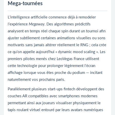
Mega‑tournées
L’intelligence artificielle commence déjà à remodeler
l’expérience
Megaway
. Des algorithmes prédictifs
analysent en temps réel chaque spin durant un tournoi afin
ajuster subtilement certaines animations visuelles ou sons
motivants sans jamais altérer réellement le RNG ; cela crée
ce qu’on appelle aujourd’hui « dynamic mood scaling ». Les
premiers pilotes menés chez LeoVegas France utilisent
cette technologie pour prolonger légèrement l’écran
affichage lorsque vous êtes proche du podium — incitant
naturellement vos prochains paris.
Parallèlement plusieurs start‑ups fintech développent des
couches AR compatibles avec smartphones modernes
permettant ainsi aux joueurs visualiser physiquement le
tapis roulant virtuel entouré par leurs avatars numériques