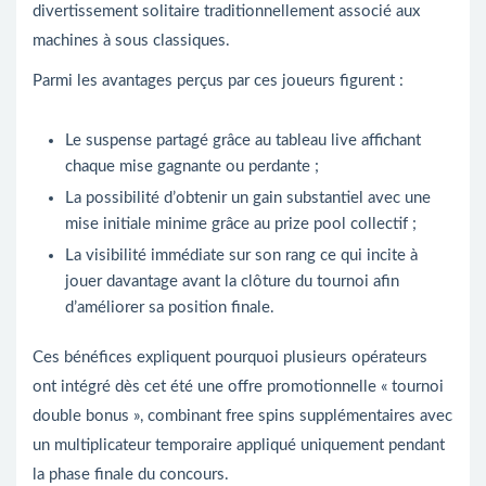
divertissement solitaire traditionnellement associé aux
machines à sous classiques.
Parmi les avantages perçus par ces joueurs figurent :
Le suspense partagé grâce au tableau live affichant
chaque mise gagnante ou perdante ;
La possibilité d’obtenir un gain substantiel avec une
mise initiale minime grâce au prize pool collectif ;
La visibilité immédiate sur son rang ce qui incite à
jouer davantage avant la clôture du tournoi afin
d’améliorer sa position finale.
Ces bénéfices expliquent pourquoi plusieurs opérateurs
ont intégré dès cet été une offre promotionnelle « tournoi
double bonus », combinant free spins supplémentaires avec
un multiplicateur temporaire appliqué uniquement pendant
la phase finale du concours.