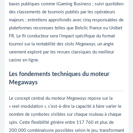
bases publiques comme iGaming Business ; suivi quotidien
des classements de tournois publiés par les opérateurs
majeurs ; entretiens approfondis avec cinq responsables de
plateformes reconnues telles que Betclic France ou Unibet
FR. Le fil conducteur sera l’impact spécifique du format
tournoi sur la rentabilité des slots
Megaways
, un angle
rarement exploré par les revues classiques du meilleur
casino en ligne.
Les fondements techniques du moteur
Megaways
Le concept central du moteur
Megaways
repose sur la
« reel‑modulation », c’est‑à‑dire la capacité à faire varier le
nombre de symboles visibles sur chaque rouleau à chaque
spin. Cette flexibilité génère entre 117 760 et plus de
200 000 combinaisons possibles selon le jeu, transformant