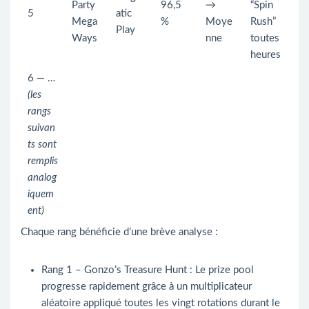
Party
96,5
→
“Spin
5
atic
Mega
%
Moye
Rush”
Play
Ways
nne
toutes
heures
6 — …
(les
rangs
suivan
ts sont
remplis
analog
iquem
ent)
Chaque rang bénéficie d’une brève analyse :
Rang 1 – Gonzo’s Treasure Hunt : Le prize pool
progresse rapidement grâce à un multiplicateur
aléatoire appliqué toutes les vingt rotations durant le