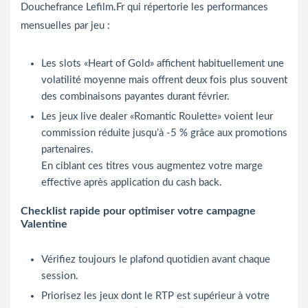
Douchefrance Lefilm.Fr qui répertorie les performances
mensuelles par jeu :
Les slots «​Heart of Gold​» affichent habituellement une
volatilité moyenne mais offrent deux fois plus souvent
des combinaisons payantes durant février.
Les jeux live dealer «​Romantic Roulette​» voient leur
commission réduite jusqu’à ‑5 % grâce aux promotions
partenaires.
En ciblant ces titres vous augmentez votre marge
effective après application du cash back.
Checklist rapide pour optimiser votre campagne
Valentine
Vérifiez toujours le plafond quotidien avant chaque
session.
Priorisez les jeux dont le RTP est supérieur à votre