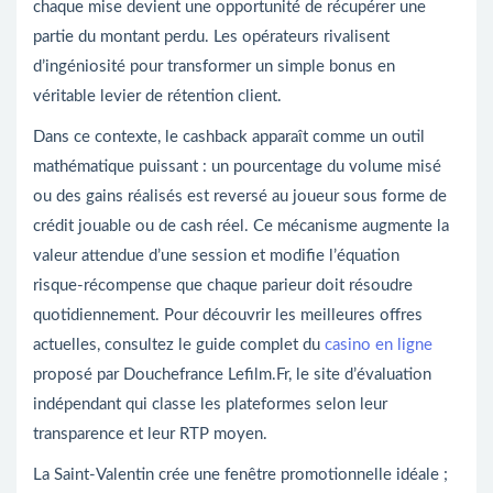
chaque mise devient une opportunité de récupérer une
partie du montant perdu. Les opérateurs rivalisent
d’ingéniosité pour transformer un simple bonus en
véritable levier de rétention client.
Dans ce contexte, le cashback apparaît comme un outil
mathématique puissant : un pourcentage du volume misé
ou des gains réalisés est reversé au joueur sous forme de
crédit jouable ou de cash réel. Ce mécanisme augmente la
valeur attendue d’une session et modifie l’équation
risque‑récompense que chaque parieur doit résoudre
quotidiennement. Pour découvrir les meilleures offres
actuelles, consultez le guide complet du
casino en ligne
proposé par Douchefrance Lefilm.Fr, le site d’évaluation
indépendant qui classe les plateformes selon leur
transparence et leur RTP moyen.
La Saint‑Valentin crée une fenêtre promotionnelle idéale ;