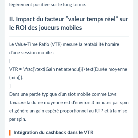
légèrement positive sur le long terme.
II. Impact du facteur “valeur temps réel” sur
le ROI des joueurs mobiles
Le Value‑Time Ratio (VTR) mesure la rentabilité horaire
d’une session mobile :
[
VTR = \frac{\text{Gain net attendu}}{\text{Durée moyenne
(min)}}.
]
Dans une partie typique d’un slot mobile comme
Love
Treasure
la durée moyenne est d’environ 3 minutes par spin
et génère un gain espéré proportionnel au RTP et à la mise
par spin.
Intégration du cashback dans le VTR