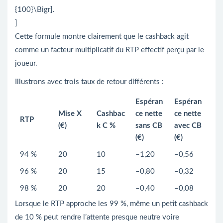
{100}\Bigr].
]
Cette formule montre clairement que le cashback agit
comme un facteur multiplicatif du RTP effectif perçu par le
joueur.
Illustrons avec trois taux de retour différents :
Espéran
Espéran
Mise X
Cashbac
ce nette
ce nette
RTP
(€)
k C %
sans CB
avec CB
(€)
(€)
94 %
20
10
–1,20
–0,56
96 %
20
15
–0,80
–0,32
98 %
20
20
–0,40
–0,08
Lorsque le RTP approche les 99 %, même un petit cashback
de 10 % peut rendre l’attente presque neutre voire