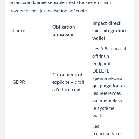
où aucune donnée sensible n’est stockée en clair ni
traversée sans journalisation adéquate.
Impact direct
Obligation
Cadre
sur l’intégration
principale
wallet
Les APIs doivent
offrir un
endpoint
DELETE
Consentement
/personal-data
GDPR
explicite + droit
qui purge toutes
à l’effacement
les références
au joueur dans
le système
wallet
Les
micro‑services