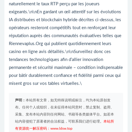
naturellement le taux RTP perçu par les joueurs
exigeants.\n\nEn gardant un œil attentif sur les évolutions
IA distribuées et blockchain hybride décrites ci‐dessus, les
opérateurs resteront compétitifs tout en renforçant leur
réputation auprès des communautés évaluatives telles que
Riennevaplus.Org qui publient quotidiennement leurs
casino en ligne avis détaillés.\n\nSurveillez donc ces
tendances technologiques afin d’allier innovation
permanente et sécurité maximale – condition indispensable
pour bâtir durablement confiance et fidélité parmi ceux qui
misent gros sur vos tables virtuelles.\
声明：
本站所有文章，如无特殊说明或标注，均为本站原创发
布。任何个人或组织，在未征得本站同意时，禁止复制、盗用、
采集、发布本站内容到任何网站、书籍等各类媒体平台。如若本
站内容侵犯了原著者的合法权益，可联系我们进行处理。
本站所
有资源统一解压密码：www.ldsw.top