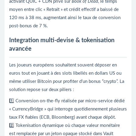
activant QUIC + CDN privé sur
Book of Dead
, le temps
moyen entre clic « Retrait » et crédit effectif a baissé de
120 ms à 38 ms, augmentant ainsi le taux de conversion
post-bonus de 7 %.
Integration multi-devise & tokenisation
avancée
Les joueurs européens souhaitent souvent déposer en
euros tout en jouant à des slots libellés en dollars US ou
même utiliser Bitcoin pour profiter d’un bonus “crypto”. La
solution repose sur deux piliers :
1️⃣ Conversion on‑the‑fly réalisée par micro‑service dédié
« CurrencyBridge » qui interroge quotidiennement plusieurs
taux FX fiables (ECB, Bloomberg) avant chaque dépôt.
2️⃣ Tokenisation dynamique où chaque valeur monétaire
est remplacée par un jeton opaque stocké dans Vault