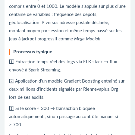
compris entre 0 et 1000. Le modèle s’appuie sur plus d’une
centaine de variables : fréquence des dépôts,
géolocalisation IP versus adresse postale déclarée,
montant moyen par session et même temps passé sur les
jeux à jackpot progressif comme
Mega Moolah
.
Processus typique
1️⃣ Extraction temps réel des logs via ELK stack → flux
envoyé à Spark Streaming.
2️⃣ Application d’un modèle Gradient Boosting entraîné sur
deux millions d’incidents signalés par Riennevaplus.Org
lors de ses audits.
3️⃣ Si le score < 300 → transaction bloquée
automatiquement ; sinon passage au contrôle manuel si
> 700.