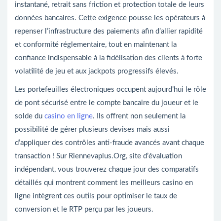
instantané, retrait sans friction et protection totale de leurs
données bancaires. Cette exigence pousse les opérateurs à
repenser l’infrastructure des paiements afin d’allier rapidité
et conformité réglementaire, tout en maintenant la
confiance indispensable à la fidélisation des clients à forte
volatilité de jeu et aux jackpots progressifs élevés.
Les portefeuilles électroniques occupent aujourd’hui le rôle
de pont sécurisé entre le compte bancaire du joueur et le
solde du
casino en ligne
. Ils offrent non seulement la
possibilité de gérer plusieurs devises mais aussi
d’appliquer des contrôles anti‑fraude avancés avant chaque
transaction ! Sur Riennevaplus.Org, site d’évaluation
indépendant, vous trouverez chaque jour des comparatifs
détaillés qui montrent comment les meilleurs casino en
ligne intègrent ces outils pour optimiser le taux de
conversion et le RTP perçu par les joueurs.