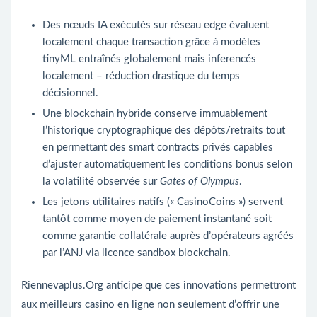
Des nœuds IA exécutés sur réseau edge évaluent
localement chaque transaction grâce à modèles
tinyML entraînés globalement mais inferencés
localement – réduction drastique du temps
décisionnel.
Une blockchain hybride conserve immuablement
l’historique cryptographique des dépôts/retraits tout
en permettant des smart contracts privés capables
d’ajuster automatiquement les conditions bonus selon
la volatilité observée sur
Gates of Olympus
.
Les jetons utilitaires natifs (« CasinoCoins ») servent
tantôt comme moyen de paiement instantané soit
comme garantie collatérale auprès d’opérateurs agréés
par l’ANJ via licence sandbox blockchain.
Riennevaplus.Org anticipe que ces innovations permettront
aux meilleurs casino en ligne non seulement d’offrir une