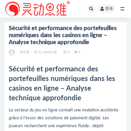
登录
全部
Sécurité et performance des portefeuilles
numériques dans les casinos en ligne –
Analyse technique approfondie
未分类
12 months前 .
0
4
Sécurité et performance des
portefeuilles numériques dans les
casinos en ligne – Analyse
technique approfondie
Le secteur du jeu en ligne connaît une mutation accélérée
grâce à l’essor des solutions de paiement digital. Les
joueurs recherchent une expérience fluide : dépôt