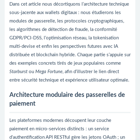
Dans cet article nous décortiquons l’architecture technique
sous‑jacente aux wallets digitaux : nous étudierons les
modules de passerelle, les protocoles cryptographiques,
les algorithmes de détection de fraude, la conformité
GDPR/PCI‑DSS, l’optimisation réseau, la tokenisation
multi‑devise et enfin les perspectives futures avec IA
distribuée et blockchain hybride. Chaque partie s’appuie sur
des exemples concrets tirés de jeux populaires comme
Starburst
ou
Mega Fortune
, afin d’illustrer le lien direct
entre sécurité technique et expérience utilisateur optimale.
Architecture modulaire des passerelles de
paiement
Les plateformes modernes découpent leur couche
paiement en micro‑services distincts : un service
d’authentification API RESTful gère les jetons OAuth ; un