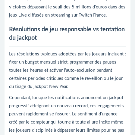
victoires dépassant le seuil des 5 millions d’euros dans des
jeux Live diffusés en streaming sur Twitch France.
Résolutions de jeu responsable vs tentation
du jackpot
Les résolutions typiques adoptées par les joueurs incluent :
fixer un budget mensuel strict, programmer des pauses
toutes les heures et activer l’auto‑exclusion pendant
certaines périodes critiques comme le réveillon ou le jour
du tirage du jackpot New Year.
Cependant, lorsque les notifications annoncent un jackpot
progressif atteignant un nouveau record, ces engagements
peuvent rapidement se fissurer. Le sentiment d’urgence
créé par le compteur qui tourne à toute allure incite même
les joueurs disciplinés à dépasser leurs limites pour ne pas