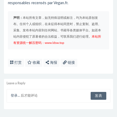
responsables recensés par Vegan.fr.
声明：
本站所有文章，如无特殊说明或标注，均为本站原创发
布。任何个人或组织，在未征得本站同意时，禁止复制、盗用、
采集、发布本站内容到任何网站、书籍等各类媒体平台。如若本
站内容侵犯了原著者的合法权益，可联系我们进行处理。
本站所
有资源统一解压密码：www.ldsw.top
打赏
收藏
海报
链接
Leave a Reply
登录...
后才能评论