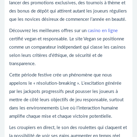
lancer des promotions exclusives, des tournois à thème et
des bonus de dépôt qui attirent autant les joueurs réguliers
que les novices désireux de commencer l’année en beauté.
Découvrez les meilleures offres sur un
casino en ligne
certifié vegan et responsable. Le site Vegan se positionne
comme un comparateur indépendant qui classe les casinos
selon leurs critères d’éthique, de sécurité et de
transparence.
Cette période festive crée un phénomène que nous
appelons le « résolution‑breaking ». L’excitation générée
par les jackpots progressifs peut pousser les joueurs à
mettre de côté leurs objectifs de jeu responsable, surtout
dans les environnements Live où l’interaction humaine
amplifie chaque mise et chaque victoire potentielle.
Les croupiers en direct, le son des roulettes qui claquent et
la possibilité de voir ses gains augmenter en temps réel