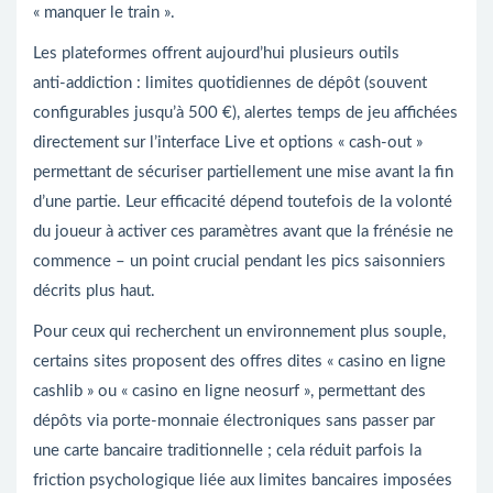
« manquer le train ».
Les plateformes offrent aujourd’hui plusieurs outils
anti‑addiction : limites quotidiennes de dépôt (souvent
configurables jusqu’à 500 €), alertes temps de jeu affichées
directement sur l’interface Live et options « cash‑out »
permettant de sécuriser partiellement une mise avant la fin
d’une partie. Leur efficacité dépend toutefois de la volonté
du joueur à activer ces paramètres avant que la frénésie ne
commence – un point crucial pendant les pics saisonniers
décrits plus haut.
Pour ceux qui recherchent un environnement plus souple,
certains sites proposent des offres dites « casino en ligne
cashlib » ou « casino en ligne neosurf », permettant des
dépôts via porte-monnaie électroniques sans passer par
une carte bancaire traditionnelle ; cela réduit parfois la
friction psychologique liée aux limites bancaires imposées