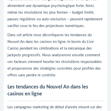
alimentent une dynamique psychologique forte. Ainsi,
même les résolutions les plus fermes – budget limité,
pauses régulières ou auto‑exclusion – peuvent rapidement
vaciller sous le feu des projecteurs numériques.
Dans cet article nous décortiquons les tendances du
Nouvel An dans les casinos en ligne, le boom du Live
Casino pendant les célébrations et la mécanique des
jackpots progressifs. Nous analyserons ensuite comment
ces facteurs viennent heurter les résolutions responsables
et proposerons des stratégies concrètes pour profiter des
offres sans perdre le contrôle.
Les tendances du Nouvel An dans les
casinos en ligne
Les campagnes marketing de début d’année misent sur des