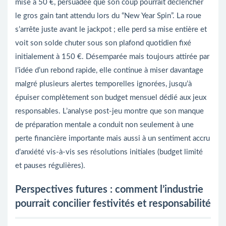
mise à 50 €, persuadée que son coup pourrait déclencher
le gros gain tant attendu lors du “New Year Spin”. La roue
s’arrête juste avant le jackpot ; elle perd sa mise entière et
voit son solde chuter sous son plafond quotidien fixé
initialement à 150 €. Désemparée mais toujours attirée par
l’idée d’un rebond rapide, elle continue à miser davantage
malgré plusieurs alertes temporelles ignorées, jusqu’à
épuiser complètement son budget mensuel dédié aux jeux
responsables. L’analyse post‑jeu montre que son manque
de préparation mentale a conduit non seulement à une
perte financière importante mais aussi à un sentiment accru
d’anxiété vis‑à‑vis ses résolutions initiales (budget limité
et pauses régulières).
Perspectives futures : comment l’industrie
pourrait concilier festivités et responsabilité