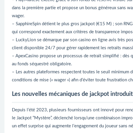
dans la première partie et propose un bonus généreux sans wage
wager.
– SapphireSpin détient le plus gros jackpot (€15 M) ; son RNG e
qui correspond exactement aux critères de transparence impo
– LuckyLion se démarque par son casino en ligne avis très pos
client disponible 24/7 pour gérer rapidement les retraits massi
– ApexCasino propose un processus de retrait simplifié : dès q
au fonds séquestré obligatoire.
– Les autres plateformes respectent toutes le seuil minimum de 
conditions de mise (« wager ») afin d’éviter toute frustration ch
Les nouvelles mécaniques de jackpot introdui
Depuis l’été 2023, plusieurs fournisseurs ont innové pour rend
le Jackpot “Mystère”, déclenché lorsqu’une combinaison impro
un effet surprise qui augmente l’engagement du joueur sans n