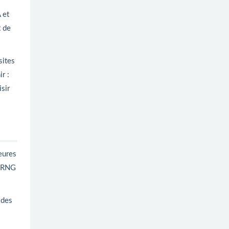
 et
t de
sites
r :
sir
eures
u RNG
 des