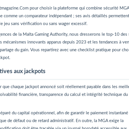
tmagazine.Com pour choisir la plateforme qui combine sécurité MGA
e comme un comparateur indépendant ; ses avis détaillés permetten
e jeu sans vérification ou sans wager excessif.
gences de la Malta Gaming Authority, nous dresserons le top‑10 des 
es mécanismes innovants apparus depuis 2023 et les tendances à veni
partage du gain. Vous repartirez avec une checklist pratique pour choi
ckpot.
ives aux jackpots
er que chaque jackpot annoncé soit réellement payable dans les meill
solvabilité financière, transparence du calcul et intégrité technique d
paré du capital opérationnel, afin de garantir le paiement instantané
ue de défaut ou de retard administratif. En outre, la MGA exige la
dification doit être traçable via un journal horodaté accessible aux