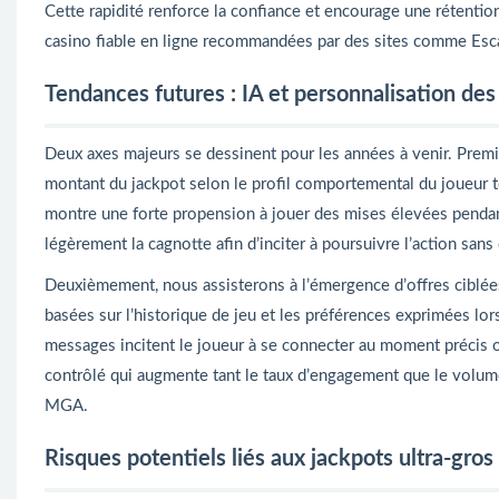
Cette rapidité renforce la confiance et encourage une rétention
casino fiable en ligne recommandées par des sites comme Es
Tendances futures : IA et personnalisation des
Deux axes majeurs se dessinent pour les années à venir. Premiè
montant du jackpot selon le profil comportemental du joueur to
montre une forte propension à jouer des mises élevées pendan
légèrement la cagnotte afin d’inciter à poursuivre l’action san
Deuxièmement, nous assisterons à l’émergence d’offres ciblées
basées sur l’historique de jeu et les préférences exprimées lors 
messages incitent le joueur à se connecter au moment précis où
contrôlé qui augmente tant le taux d’engagement que le volume
MGA.
Risques potentiels liés aux jackpots ultra‑gr