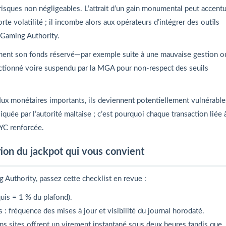
isques non négligeables. L’attrait d’un gain monumental peut accent
orte volatilité ; il incombe alors aux opérateurs d’intégrer des outils
 Gaming Authority.
ctement son fonds réservé—par exemple suite à une mauvaise gestion o
anctionné voire suspendu par la MGA pour non‑respect des seuils
flux monétaires importants, ils deviennent potentiellement vulnérable
quée par l’autorité maltaise ; c’est pourquoi chaque transaction liée 
KYC renforcée.
tion du jackpot qui vous convient
 Authority, passez cette checklist en revue :
quis = 1 % du plafond).
s : fréquence des mises à jour et visibilité du journal horodaté.
ns sites offrent un virement instantané sous deux heures tandis que