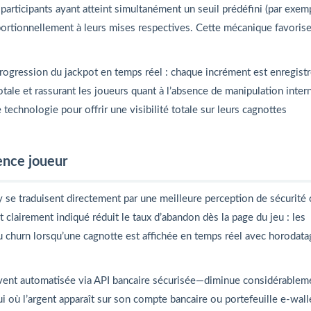
s participants ayant atteint simultanément un seuil prédéfini (par exem
portionnellement à leurs mises respectives. Cette mécanique favorise
 progression du jackpot en temps réel : chaque incrément est enregistr
totale et rassurant les joueurs quant à l’absence de manipulation inter
e technologie pour offrir une visibilité totale sur leurs cagnottes
ence joueur
 se traduisent directement par une meilleure perception de sécurité
clairement indiqué réduit le taux d’abandon dès la page du jeu : les
 churn lorsqu’une cagnotte est affichée en temps réel avec horodata
ouvent automatisée via API bancaire sécurisée—diminue considérablem
ui où l’argent apparaît sur son compte bancaire ou portefeuille e‑wall