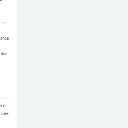
, ce
tance
râce
é est
 crée