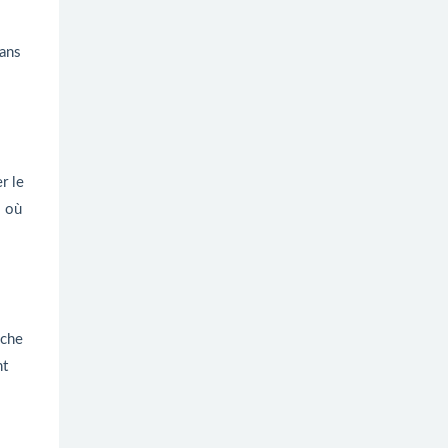
dans
r le
s où
êche
nt