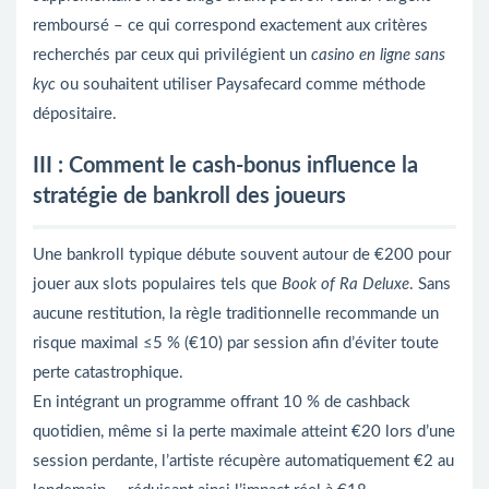
remboursé – ce qui correspond exactement aux critères
recherchés par ceux qui privilégient un
casino en ligne sans
kyc
ou souhaitent utiliser Paysafecard comme méthode
dépositaire.
III : Comment le cash‑bonus influence la
stratégie de bankroll des joueurs
Une bankroll typique débute souvent autour de €200 pour
jouer aux slots populaires tels que
Book of Ra Deluxe
. Sans
aucune restitution, la règle traditionnelle recommande un
risque maximal ≤5 % (€10) par session afin d’éviter toute
perte catastrophique.
En intégrant un programme offrant 10 % de cashback
quotidien, même si la perte maximale atteint €20 lors d’une
session perdante, l’artiste récupère automatiquement €2 au