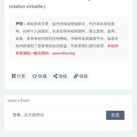
rotation virtuelle.)
声明：
本站所有文章，如无特殊说明或标注，均为本站原创发
布。任何个人或组织，在未征得本站同意时，禁止复制、盗用、
采集、发布本站内容到任何网站、书籍等各类媒体平台。如若本
站内容侵犯了原著者的合法权益，可联系我们进行处理。
本站所
有资源统一解压密码：www.ldsw.top
打赏
收藏
海报
链接
Leave a Reply
登录...
后才能评论