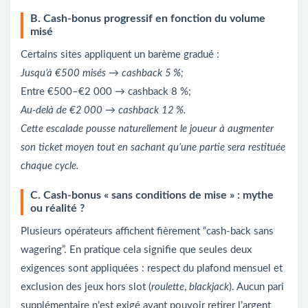
B. Cash‑bonus progressif en fonction du volume
misé
Certains sites appliquent un barème gradué :
Jusqu’à €500 misés → cashback 5 %;
Entre €500–€2 000 → cashback 8 %;
Au-delà de €2 000 → cashback 12 %.
Cette escalade pousse naturellement le joueur à augmenter
son ticket moyen tout en sachant qu’une partie sera restituée
chaque cycle.
C. Cash‑bonus « sans conditions de mise » : mythe
ou réalité ?
Plusieurs opérateurs affichent fièrement “cash‐back sans
wagering”. En pratique cela signifie que seules deux
exigences sont appliquées : respect du plafond mensuel et
exclusion des jeux hors slot (
roulette
,
blackjack
). Aucun pari
supplémentaire n’est exigé avant pouvoir retirer l’argent