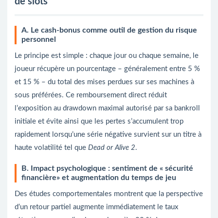
de slots
A. Le cash‑bonus comme outil de gestion du risque
personnel
Le principe est simple : chaque jour ou chaque semaine, le
joueur récupère un pourcentage – généralement entre 5 %
et 15 % – du total des mises perdues sur ses machines à
sous préférées. Ce remboursement direct réduit
l’exposition au drawdown maximal autorisé par sa bankroll
initiale et évite ainsi que les pertes s’accumulent trop
rapidement lorsqu’une série négative survient sur un titre à
haute volatilité tel que
Dead or Alive 2
.
B. Impact psychologique : sentiment de « sécurité
financière» et augmentation du temps de jeu
Des études comportementales montrent que la perspective
d’un retour partiel augmente immédiatement le taux