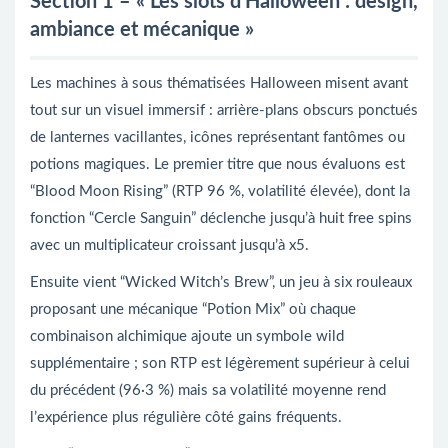
Section 1 – « Les slots d’Halloween : design,
ambiance et mécanique »
Les machines à sous thématisées Halloween misent avant
tout sur un visuel immersif : arrière‑plans obscurs ponctués
de lanternes vacillantes, icônes représentant fantômes ou
potions magiques. Le premier titre que nous évaluons est
“Blood Moon Rising” (RTP 96 %, volatilité élevée), dont la
fonction “Cercle Sanguin” déclenche jusqu’à huit free spins
avec un multiplicateur croissant jusqu’à x5.
Ensuite vient “Wicked Witch’s Brew”, un jeu à six rouleaux
proposant une mécanique “Potion Mix” où chaque
combinaison alchimique ajoute un symbole wild
supplémentaire ; son RTP est légèrement supérieur à celui
du précédent (96·3 %) mais sa volatilité moyenne rend
l’expérience plus régulière côté gains fréquents.