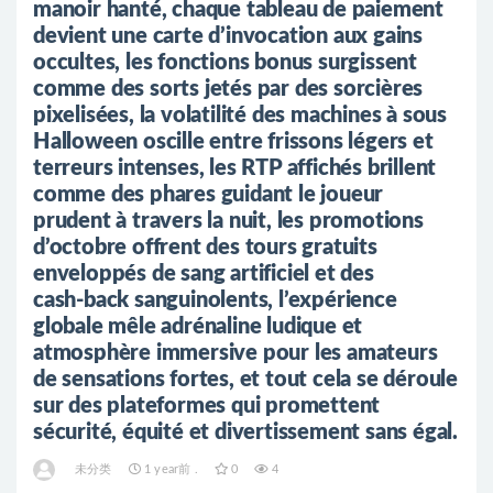
manoir hanté, chaque tableau de paiement
devient une carte d’invocation aux gains
occultes, les fonctions bonus surgissent
comme des sorts jetés par des sorcières
pixelisées, la volatilité des machines à sous
Halloween oscille entre frissons légers et
terreurs intenses, les RTP affichés brillent
comme des phares guidant le joueur
prudent à travers la nuit, les promotions
d’octobre offrent des tours gratuits
enveloppés de sang artificiel et des
cash‑back sanguinolents, l’expérience
globale mêle adrénaline ludique et
atmosphère immersive pour les amateurs
de sensations fortes, et tout cela se déroule
sur des plateformes qui promettent
sécurité, équité et divertissement sans égal.
未分类
1 year前 .
0
4