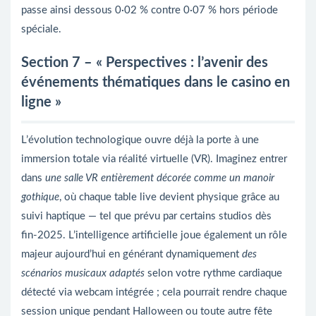
passe ainsi dessous 0·02 % contre 0·07 % hors période
spéciale.
Section 7 – « Perspectives : l’avenir des
événements thématiques dans le casino en
ligne »
L’évolution technologique ouvre déjà la porte à une
immersion totale via réalité virtuelle (VR). Imaginez entrer
dans
une salle VR entièrement décorée comme un manoir
gothique
, où chaque table live devient physique grâce au
suivi haptique — tel que prévu par certains studios dès
fin‑2025. L’intelligence artificielle joue également un rôle
majeur aujourd’hui en générant dynamiquement
des
scénarios musicaux adaptés
selon votre rythme cardiaque
détecté via webcam intégrée ; cela pourrait rendre chaque
session unique pendant Halloween ou toute autre fête