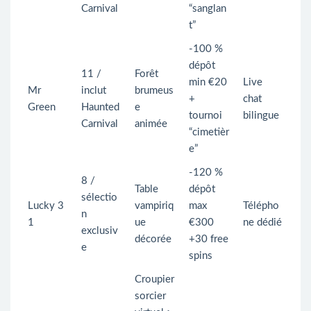
Carnival
“sanglan
t”
‑100 %
dépôt
11 /
Forêt
min €20
Live
Mr
inclut
brumeus
+
chat
Green
Haunted
e
tournoi
bilingue
Carnival
animée
“cimetièr
e”
‑120 %
8 /
Table
dépôt
sélectio
Lucky 3
vampiriq
max
Télépho
n
1
ue
€300
ne dédié
exclusiv
décorée
+30 free
e
spins
Croupier
sorcier