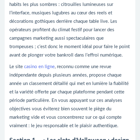
habits les plus sombres : citrouilles lumineuses sur
l’interface, musiques lugubres au cœur des reels et
décorations gothiques derrière chaque table live. Les
opérateurs profitent du climat festif pour lancer des
campagnes marketing aussi spectaculaires que
trompeuses ; c’est donc le moment idéal pour faire le point
avant de plonger votre bankroll dans l’effroi numérique.
Le site
casino en ligne
, reconnu comme une revue
indépendante depuis plusieurs années, propose chaque
année un classement détaillé qui met en lumière la fiabilité
et la variété offerte par chaque plateforme pendant cette
période particulière. En vous appuyant sur ces analyses
objectives vous éviterez bien souvent le piège du
marketing vide et vous concentrerez sur ce qui compte
vraiment : le jeu responsable et le plaisir authentique.