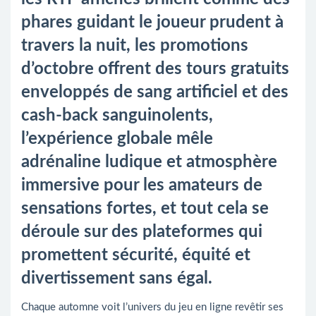
phares guidant le joueur prudent à
travers la nuit, les promotions
d’octobre offrent des tours gratuits
enveloppés de sang artificiel et des
cash‑back sanguinolents,
l’expérience globale mêle
adrénaline ludique et atmosphère
immersive pour les amateurs de
sensations fortes, et tout cela se
déroule sur des plateformes qui
promettent sécurité, équité et
divertissement sans égal.
Chaque automne voit l’univers du jeu en ligne revêtir ses