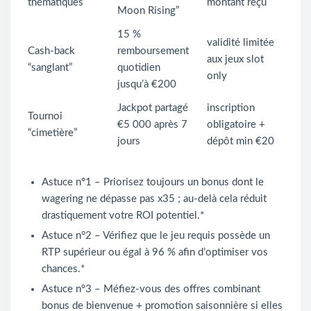
thématiques
montant reçu
Moon Rising”
15 %
validité limitée
Cash‑back
remboursement
aux jeux slot
“sanglant”
quotidien
only
jusqu’à €200
Jackpot partagé
inscription
Tournoi
€5 000 après 7
obligatoire +
“cimetière”
jours
dépôt min €20
Astuce n°1 – Priorisez toujours un bonus dont le
wagering ne dépasse pas x35 ; au‑delà cela réduit
drastiquement votre ROI potentiel.*
Astuce n°2 – Vérifiez que le jeu requis possède un
RTP supérieur ou égal à 96 % afin d’optimiser vos
chances.*
Astuce n°3 – Méfiez‑vous des offres combinant
bonus de bienvenue + promotion saisonnière si elles