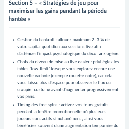
Section 5 – « Stratégies de jeu pour
maximiser les gains pendant la période
hantée »
Gestion du bankroll : allouez maximum 2–3 % de
votre capital quotidien aux sessions live afin
d’atténuer l’impact psychologique du décor anxiogène.
Choix du niveau de mise au live dealer : privilégiez les
tables “low‐limit” lorsque vous explorez encore une
nouvelle variante (exemple roulette noire), car cela
vous laisse plus d’espace pour observer le flux du
croupier costumé avant d’augmenter progressivement
vos paris.
Timing des free spins : activez vos tours gratuits
pendant la fenêtre promotionnelle où plusieurs
joueurs sont actifs simultanément ; ainsi vous
bénéficiez souvent d’une augmentation temporaire du