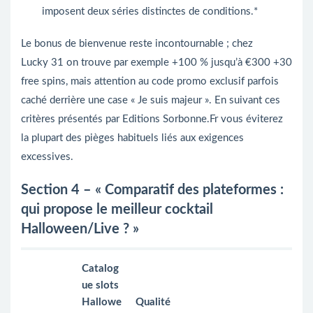
imposent deux séries distinctes de conditions.*
Le bonus de bienvenue reste incontournable ; chez
Lucky 31 on trouve par exemple +100 % jusqu’à €300 +30
free spins, mais attention au code promo exclusif parfois
caché derrière une case « Je suis majeur ». En suivant ces
critères présentés par Editions Sorbonne.Fr vous éviterez
la plupart des pièges habituels liés aux exigences
excessives.
Section 4 – « Comparatif des plateformes :
qui propose le meilleur cocktail
Halloween/Live ? »
Catalog
ue slots
Hallowe
Qualité