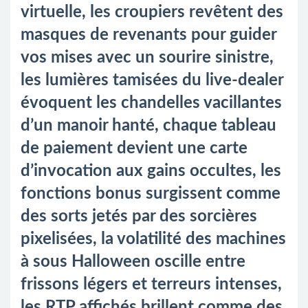
virtuelle, les croupiers revêtent des
masques de revenants pour guider
vos mises avec un sourire sinistre,
les lumières tamisées du live‑dealer
évoquent les chandelles vacillantes
d’un manoir hanté, chaque tableau
de paiement devient une carte
d’invocation aux gains occultes, les
fonctions bonus surgissent comme
des sorts jetés par des sorcières
pixelisées, la volatilité des machines
à sous Halloween oscille entre
frissons légers et terreurs intenses,
les RTP affichés brillent comme des