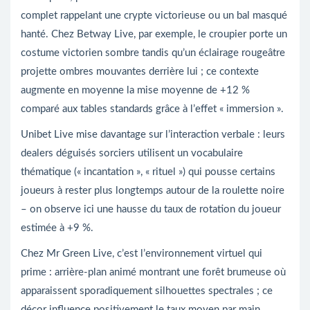
complet rappelant une crypte victorieuse ou un bal masqué
hanté. Chez Betway Live, par exemple, le croupier porte un
costume victorien sombre tandis qu’un éclairage rougeâtre
projette ombres mouvantes derrière lui ; ce contexte
augmente en moyenne la mise moyenne de +12 %
comparé aux tables standards grâce à l’effet « immersion ».
Unibet Live mise davantage sur l’interaction verbale : leurs
dealers déguisés sorciers utilisent un vocabulaire
thématique (« incantation », « rituel ») qui pousse certains
joueurs à rester plus longtemps autour de la roulette noire
– on observe ici une hausse du taux de rotation du joueur
estimée à +9 %.
Chez Mr Green Live, c’est l’environnement virtuel qui
prime : arrière‑plan animé montrant une forêt brumeuse où
apparaissent sporadiquement silhouettes spectrales ; ce
décor influence positivement le taux moyen par main