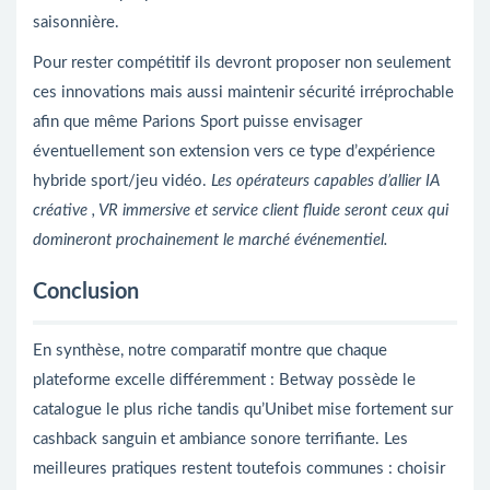
saisonnière.
Pour rester compétitif ils devront proposer non seulement
ces innovations mais aussi maintenir sécurité irréprochable
afin que même Parions Sport puisse envisager
éventuellement son extension vers ce type d’expérience
hybride sport/jeu vidéo.
Les opérateurs capables d’allier IA
créative , VR immersive et service client fluide seront ceux qui
domineront prochainement le marché événementiel.
Conclusion
En synthèse, notre comparatif montre que chaque
plateforme excelle différemment : Betway possède le
catalogue le plus riche tandis qu’Unibet mise fortement sur
cashback sanguin et ambiance sonore terrifiante. Les
meilleures pratiques restent toutefois communes : choisir