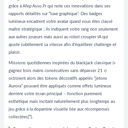
grâce à Afep Asso.Fr qui note ces innovations dans ses
rapports détaillés sur “luxe graphique”. Des badges
lumineux encadrent votre avatar quand vous êtes classé
maître stratégique ; ils indiquent votre rang non seulement
aux autres joueurs mais aussi au robot croupier IA qui
ajuste subtilement sa vitesse afin d’équilibrer challenge et
plaisir.​
Missions quotidiennes inspirées du blackjack classique («
gagnez trois mains consécutives sans dépasser 21 »)
octroient alors des tokens décoratifs appelés “jetons
Aurora” pouvant être appliqués comme effets lumineux
derrière votre écran principal – fonction purement
esthétique mais incitant naturellement plus longtemps au
jeu grâce à la dopamine visuelle liée aux récompenses
collectées​[⁴]​.