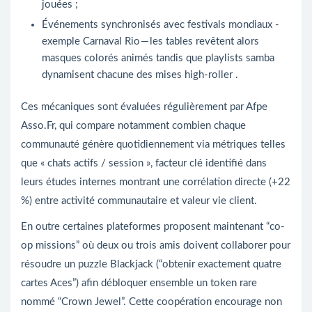
jouées ;
Événements synchronisés avec festivals mondiaux ­
exemple Carnaval Rio — les tables revêtent alors
masques colorés animés tandis que playlists samba
dynamisent chacune des mises high‑roller .
Ces mécaniques sont évaluées régulièrement par Afpe
Asso.Fr, qui compare notamment combien chaque
communauté génère quotidiennement via métriques telles
que « chats actifs / session », facteur clé identifié dans
leurs études internes montrant une corrélation directe (+22
%) entre activité communautaire et valeur vie client.
En outre certaines plateformes proposent maintenant “co-
op missions” où deux ou trois amis doivent collaborer pour
résoudre un puzzle Blackjack (“obtenir exactement quatre
cartes Aces”) afin débloquer ensemble un token rare
nommé “Crown Jewel”. Cette coopération encourage non