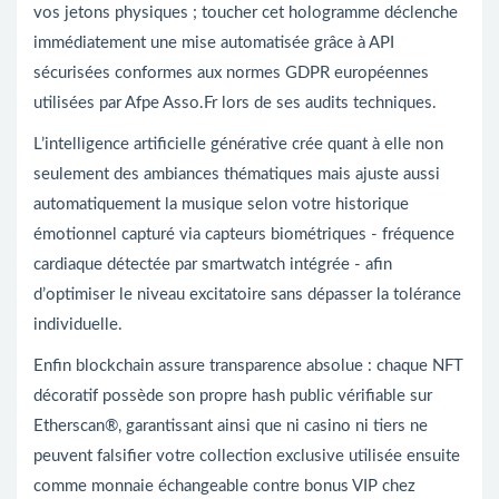
vos jetons physiques ; toucher cet hologramme déclenche
immédiatement une mise automatisée grâce à API
sécurisées conformes aux normes GDPR européennes
utilisées par Afpe Asso.Fr lors de ses audits techniques.
L’intelligence artificielle générative crée quant à elle non
seulement des ambiances thématiques mais ajuste aussi
automatiquement la musique selon votre historique
émotionnel capturé via capteurs biométriques ‑ fréquence
cardiaque détectée par smartwatch intégrée ‑ afin
d’optimiser le niveau excitatoire sans dépasser la tolérance
individuelle.
Enfin blockchain assure transparence absolue : chaque NFT
décoratif possède son propre hash public vérifiable sur
Etherscan®, garantissant ainsi que ni casino ni tiers ne
peuvent falsifier votre collection exclusive utilisée ensuite
comme monnaie échangeable contre bonus VIP chez