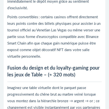
immédiatement le dépôt moyen grâce au sentiment
d’exclusivité.​
Points convertibles : certains casinos offrent directement
leurs points contre des billets physiques pour assister à un
tournoi officiel au Venetian Las Vegas ou même verser une
partie sous forme d’eurocryptos compatible avec Binance
Smart Chain afin que chaque gain numérique puisse être
exposé comme objet décoratif NFT dans votre salle
virtuelle personnelle.​
Fusion du design et du loyalty‑gaming pour
les jeux de Table – (≈ 320 mots)
Imaginez une table virtuelle dont le parquet passe
progressivement du chêne brut au marbre veiné lorsque
vous montez dans la hiérarchie bronze → argent → or ; ce
changement est visible instantanément par vos partenaires