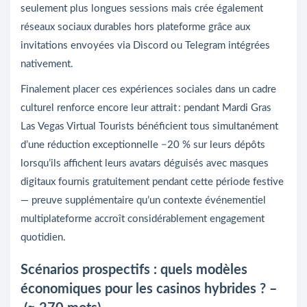
seulement plus longues sessions mais crée également
réseaux sociaux durables hors plateforme grâce aux
invitations envoyées via Discord ou Telegram intégrées
nativement.
Finalement placer ces expériences sociales dans un cadre
culturel renforce encore leur attrait : pendant Mardi Gras
Las Vegas Virtual Tourists bénéficient tous simultanément
d’une réduction exceptionnelle −20 % sur leurs dépôts
lorsqu’ils affichent leurs avatars déguisés avec masques
digitaux fournis gratuitement pendant cette période festive
— preuve supplémentaire qu’un contexte événementiel
multiplateforme accroît considérablement engagement
quotidien.
Scénarios prospectifs : quels modèles
économiques pour les casinos hybrides ? –