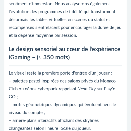
sentiment d’immersion. Nous analyserons également
l’évolution des programmes de fidélité qui transforment
désormais les tables virtuelles en scènes où statut et
récompenses s’entrelacent pour encourager la durée de jeu
et la dépense moyenne par session.​
Le design sensoriel au cœur de l’expérience
iGaming – (≈ 350 mots)
Le visuel reste la première porte d’entrée d’un joueur :
– palettes pastel inspirées des salons privés du Monaco
Club ou néons cyberpunk rappelant
Neon City
sur Play’n
GO ;
– motifs géométriques dynamiques qui évoluent avec le
niveau du compte ;
– arrière‑plans interactifs affichant des skylines
changeantes selon l’heure locale du joueur.