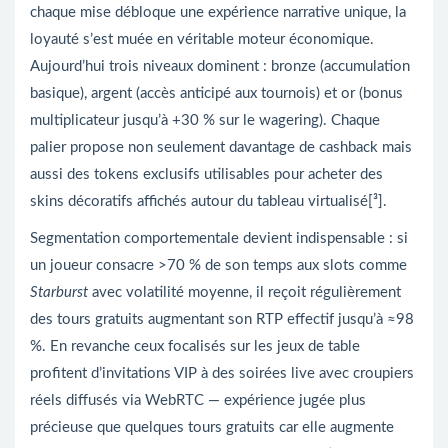
chaque mise débloque une expérience narrative unique, la
loyauté s’est muée en véritable moteur économique.
Aujourd’hui trois niveaux dominent : bronze (accumulation
basique), argent (accès anticipé aux tournois) et or (bonus
multiplicateur jusqu’à +30 % sur le wagering). Chaque
palier propose non seulement davantage de cashback mais
aussi des tokens exclusifs utilisables pour acheter des
skins décoratifs affichés autour du tableau virtualisé​[³]​.
Segmentation comportementale devient indispensable : si
un joueur consacre >70 % de son temps aux slots comme
Starburst
avec volatilité moyenne, il reçoit régulièrement
des tours gratuits augmentant son RTP effectif jusqu’à ≈98
%. En revanche ceux focalisés sur les jeux de table
profitent d’invitations VIP à des soirées live avec croupiers
réels diffusés via WebRTC — expérience jugée plus
précieuse que quelques tours gratuits car elle augmente