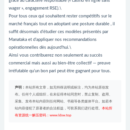
grâce au caractère responsable (« casino en ligne sans
wager », engagement RSE).\
Pour tous ceux qui souhaitent rester compétitifs sur le
marché français tout en adoptant une posture durable , il
suffit désormais d’étudier ces modèles présentés par
Manataka et d’appliquer nos recommandations
opérationnelles dès aujourd’hui.\
Ainsi vous contribuerez non seulement au succès
commercial mais aussi au bien‑être collectif — preuve
irréfutable qu’un bon pari peut être gagnant pour tous.
声明：
本站所有文章，如无特殊说明或标注，均为本站原创发
布。任何个人或组织，在未征得本站同意时，禁止复制、盗用、
采集、发布本站内容到任何网站、书籍等各类媒体平台。如若本
站内容侵犯了原著者的合法权益，可联系我们进行处理。
本站所
有资源统一解压密码：www.ldsw.top