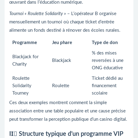
œuvrant dans l’éducation numérique.
Tournoi « Roulette Solidarity »
– L’opérateur B organise
mensuellement un tournoi où chaque ticket d’entrée
alimente un fonds destiné à rénover des écoles rurales.
Programme
Jeu phare
Type de don
% des mises
Blackjack for
Blackjack
reversées à une
Charity
ONG éducative
Roulette
Ticket dédié au
Solidarity
Roulette
financement
Tourney
scolaire
Ces deux exemples montrent comment la simple
association entre une table populaire et une cause précise
peut transformer la perception publique d’un casino digital.
II️⃣ Structure typique d’un programme VIP