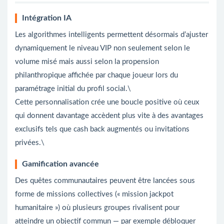
Intégration IA
Les algorithmes intelligents permettent désormais d’ajuster
dynamiquement le niveau VIP non seulement selon le
volume misé mais aussi selon la propension
philanthropique affichée par chaque joueur lors du
paramétrage initial du profil social.\
Cette personnalisation crée une boucle positive où ceux
qui donnent davantage accèdent plus vite à des avantages
exclusifs tels que cash back augmentés ou invitations
privées.\
Gamification avancée
Des quêtes communautaires peuvent être lancées sous
forme de missions collectives (« mission jackpot
humanitaire ») où plusieurs groupes rivalisent pour
atteindre un objectif commun — par exemple débloquer