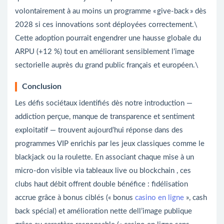
volontairement à au moins un programme « give‑back » dès
2028 si ces innovations sont déployées correctement.\
Cette adoption pourrait engendrer une hausse globale du
ARPU (+12 %) tout en améliorant sensiblement l’image
sectorielle auprès du grand public français et européen.\
Conclusion
Les défis sociétaux identifiés dès notre introduction —
addiction perçue, manque de transparence et sentiment
exploitatif — trouvent aujourd’hui réponse dans des
programmes VIP enrichis par les jeux classiques comme le
blackjack ou la roulette. En associant chaque mise à un
micro‑don visible via tableaux live ou blockchain , ces
clubs haut débit offrent double bénéfice : fidélisation
accrue grâce à bonus ciblés (« bonus
casino en ligne
», cash
back spécial) et amélioration nette dell’image publique