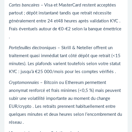
Cartes bancaires
– Visa et MasterCard restent acceptées
partout ; dépôt instantané tandis que retrait nécessite
généralement entre 24 et48 heures après validation KYC .
Frais éventuels autour de €0‑€2 selon la banque émettrice
.
Portefeuilles électroniques
– Skrill & Neteller offrent un
traitement quasi immédiat tant côté dépôt que retrait (<15
minutes). Les plafonds varient toutefois selon votre statut
KYC : jusqu’à €25 000/mois pour les comptes vérifiés .
Cryptomonnaies
– Bitcoin ou Ethereum permettent
anonymat renforcé et frais minimes (<0,5 %) mais peuvent
subir une volatilité importante au moment du change
EUR/crypto . Les retraits prennent habituellement entre
quelques minutes et deux heures selon l’encombrement du
réseau .