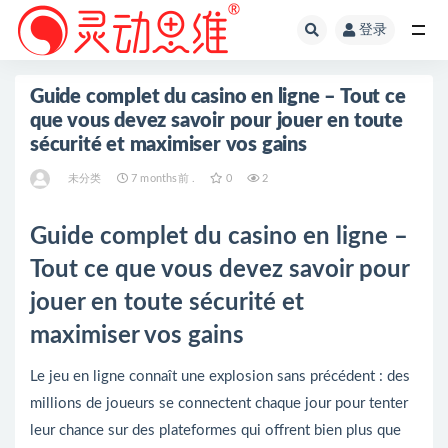
登录
全部
Guide complet du casino en ligne – Tout ce
que vous devez savoir pour jouer en toute
sécurité et maximiser vos gains
未分类
7 months前 .
0
2
Guide complet du casino en ligne –
Tout ce que vous devez savoir pour
jouer en toute sécurité et
maximiser vos gains
Le jeu en ligne connaît une explosion sans précédent : des
millions de joueurs se connectent chaque jour pour tenter
leur chance sur des plateformes qui offrent bien plus que