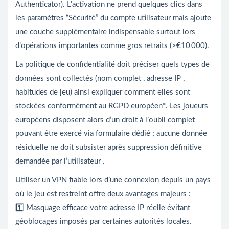
Authenticator). L’activation ne prend quelques clics dans
les paramètres “Sécurité” du compte utilisateur mais ajoute
une couche supplémentaire indispensable surtout lors
d’opérations importantes comme gros retraits (>€10 000).
La politique de confidentialité doit préciser quels types de
données sont collectés (nom complet , adresse IP ,
habitudes de jeu) ainsi expliquer comment elles sont
stockées conformément au RGPD européen*. Les joueurs
européens disposent alors d’un droit à l’oubli complet
pouvant être exercé via formulaire dédié ; aucune donnée
résiduelle ne doit subsister après suppression définitive
demandée par l’utilisateur .
Utiliser un VPN fiable lors d’une connexion depuis un pays
où le jeu est restreint offre deux avantages majeurs :
1️⃣ Masquage efficace votre adresse IP réelle évitant
géoblocages imposés par certaines autorités locales.