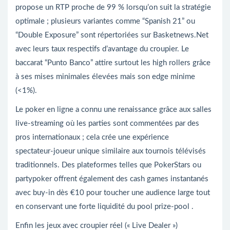
propose un RTP proche de 99 % lorsqu’on suit la stratégie
optimale ; plusieurs variantes comme “Spanish 21” ou
“Double Exposure” sont répertoriées sur Basketnews.Net
avec leurs taux respectifs d’avantage du croupier. Le
baccarat “Punto Banco” attire surtout les high rollers grâce
à ses mises minimales élevées mais son edge minime
(<1%).
Le poker en ligne a connu une renaissance grâce aux salles
live‑streaming où les parties sont commentées par des
pros internationaux ; cela crée une expérience
spectateur‑joueur unique similaire aux tournois télévisés
traditionnels. Des plateformes telles que PokerStars ou
partypoker offrent également des cash games instantanés
avec buy‑in dès €10 pour toucher une audience large tout
en conservant une forte liquidité du pool prize‑pool .
Enfin les jeux avec croupier réel (« Live Dealer »)