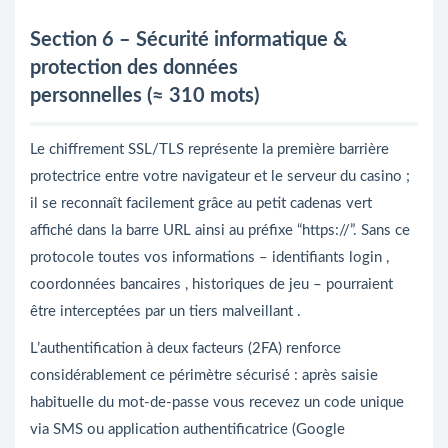
Section 6 – Sécurité informatique &
protection des données
personnelles (≈ 310 mots)
Le chiffrement SSL/TLS représente la première barrière
protectrice entre votre navigateur et le serveur du casino ;
il se reconnaît facilement grâce au petit cadenas vert
affiché dans la barre URL ainsi au préfixe “https://”. Sans ce
protocole toutes vos informations – identifiants login ,
coordonnées bancaires , historiques de jeu – pourraient
être interceptées par un tiers malveillant .
L’authentification à deux facteurs (2FA) renforce
considérablement ce périmètre sécurisé : après saisie
habituelle du mot‑de‑passe vous recevez un code unique
via SMS ou application authentificatrice (Google