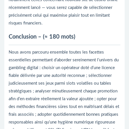
récemment lancé — vous serez capable de sélectionner
précisément celui qui maximise plaisir tout en limitant
risques financiers.
Conclusion – (≈ 180 mots)
Nous avons parcouru ensemble toutes les facettes
essentielles permettant d’aborder sereinement l’univers du
gambling digital : choisir un opérateur doté d’une licence
fiable délivrée par une autorité reconnue ; sélectionner
judicieusement ses jeux parmi slots volatiles ou tables
stratégiques ; analyser minutieusement chaque promotion
afin d’en extraire réellement la valeur ajoutée ; opter pour
des méthodes financières sûres tout en maîtrisant délais et
frais associés ; adopter quotidiennement bonnes pratiques
responsables ainsi qu’une hygiène numérique rigoureuse