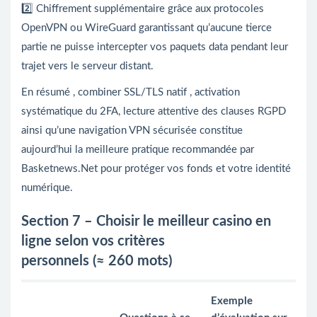
2️⃣ Chiffrement supplémentaire grâce aux protocoles
OpenVPN ou WireGuard garantissant qu’aucune tierce
partie ne puisse intercepter vos paquets data pendant leur
trajet vers le serveur distant.
En résumé , combiner SSL/TLS natif , activation
systématique du 2FA, lecture attentive des clauses RGPD
ainsi qu’une navigation VPN sécurisée constitue
aujourd’hui la meilleure pratique recommandée par
Basketnews.Net pour protéger vos fonds et votre identité
numérique.
Section 7 – Choisir le meilleur casino en
ligne selon vos critères
personnels (≈ 260 mots)
Exemple