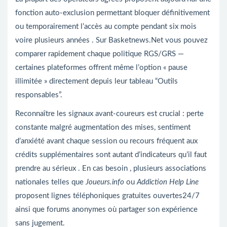
fonction auto‑exclusion permettant bloquer définitivement
ou temporairement l’accès au compte pendant six mois
voire plusieurs années . Sur Basketnews.Net vous pouvez
comparer rapidement chaque politique RGS/GRS —
certaines plateformes offrent même l’option « pause
illimitée » directement depuis leur tableau “Outils
responsables”.
Reconnaître les signaux avant-coureurs est crucial : perte
constante malgré augmentation des mises, sentiment
d’anxiété avant chaque session ou recours fréquent aux
crédits supplémentaires sont autant d’indicateurs qu’il faut
prendre au sérieux . En cas besoin , plusieurs associations
nationales telles que
Joueurs.info
ou
Addiction Help Line
proposent lignes téléphoniques gratuites ouvertes24/7
ainsi que forums anonymes où partager son expérience
sans jugement.