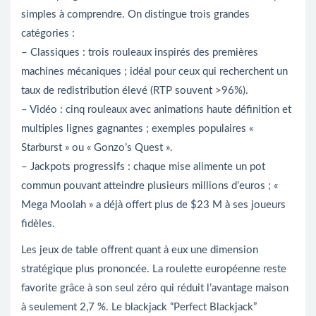
simples à comprendre. On distingue trois grandes
catégories :
– Classiques : trois rouleaux inspirés des premières
machines mécaniques ; idéal pour ceux qui recherchent un
taux de redistribution élevé (RTP souvent >96%).
– Vidéo : cinq rouleaux avec animations haute définition et
multiples lignes gagnantes ; exemples populaires «
Starburst » ou « Gonzo’s Quest ».
– Jackpots progressifs : chaque mise alimente un pot
commun pouvant atteindre plusieurs millions d’euros ; «
Mega Moolah » a déjà offert plus de $23 M à ses joueurs
fidèles.
Les jeux de table offrent quant à eux une dimension
stratégique plus prononcée. La roulette européenne reste
favorite grâce à son seul zéro qui réduit l’avantage maison
à seulement 2,7 %. Le blackjack “Perfect Blackjack”