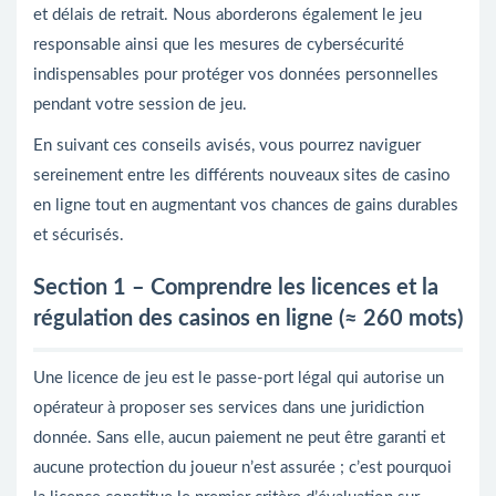
et délais de retrait. Nous aborderons également le jeu
responsable ainsi que les mesures de cybersécurité
indispensables pour protéger vos données personnelles
pendant votre session de jeu.
En suivant ces conseils avisés, vous pourrez naviguer
sereinement entre les différents nouveaux sites de casino
en ligne tout en augmentant vos chances de gains durables
et sécurisés.
Section 1 – Comprendre les licences et la
régulation des casinos en ligne (≈ 260 mots)
Une licence de jeu est le passe‑port légal qui autorise un
opérateur à proposer ses services dans une juridiction
donnée. Sans elle, aucun paiement ne peut être garanti et
aucune protection du joueur n’est assurée ; c’est pourquoi