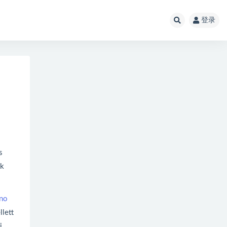
登录
s
nk
ino
llett
i