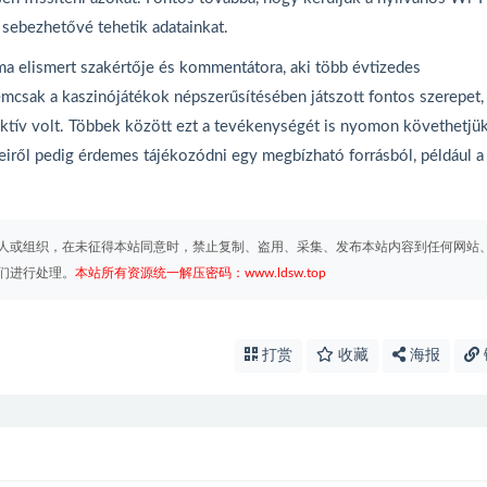
 sebezhetővé tehetik adatainkat.
ma elismert szakértője és kommentátora, aki több évtizedes
emcsak a kaszinójátékok népszerűsítésében játszott fontos szerepet,
ktív volt. Többek között ezt a tevékenységét is nyomon követhetjü
djeiről pedig érdemes tájékozódni egy megbízható forrásból, például 
人或组织，在未征得本站同意时，禁止复制、盗用、采集、发布本站内容到任何网站
们进行处理。
本站所有资源统一解压密码：www.ldsw.top
打赏
收藏
海报