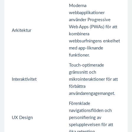
Moderna
webbapplikationer
använder Progressive
Web Apps (PWAs) för att
Arkitektur
kombinera
webbsurfningens enkelhet
med app-liknande
funktioner.
Touch-optimerade
gränssnitt och
Interaktivitet
mikrointeraktioner för att
förbättra
användarengagemanget.
Förenklade
navigationsflöden och
UX Design
personifiering av
spelupplevelsen för att
öka retention.