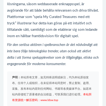
lösningarna, såsom webbaserade enknappsspel, är
avgörande för att både behålla relevansen och driva tillväxt.
Plattformar som “spela My Curated Treasures med ett
tryck” illustrerar hur detta kan göras på ett intuitivt och
tilltalande sätt, samtidigt som de etablerar sig som ledande
inom en hållbar framtidsvision för digitalt spel.
För den seriösa aktören i spelbranschen är det nödvändigt att
inte bara följa teknologiska trender, utan också att aktivt
delta i att forma spelupplevelser som är tillgängliga, etiska och
engagerande för moderna konsumenter.
声明：
本站所有文章，如无特殊说明或标注，均为本站原创发
布。任何个人或组织，在未征得本站同意时，禁止复制、盗用、
采集、发布本站内容到任何网站、书籍等各类媒体平台。如若本
站内容侵犯了原著者的合法权益，可联系我们进行处理。
本站所
有资源统一解压密码：www.ldsw.top