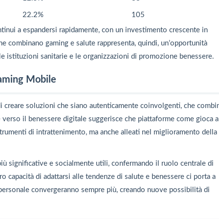
22.2%
105
tinui a espandersi rapidamente, con un investimento crescente in
 che combinano gaming e salute rappresenta, quindi, un’opportunità
le istituzioni sanitarie e le organizzazioni di promozione benessere.
Gaming Mobile
tà di creare soluzioni che siano autenticamente coinvolgenti, che combi
ne verso il benessere digitale suggerisce che piattaforme come gioca a
rumenti di intrattenimento, ma anche alleati nel miglioramento della
ù significative e socialmente utili, confermando il ruolo centrale di
ro capacità di adattarsi alle tendenze di salute e benessere ci porta a
o personale convergeranno sempre più, creando nuove possibilità di