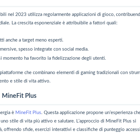
obili nel 2023 utilizza regolarmente applicazioni di gioco, contribuen
iale. La crescita esponenziale è attribuibile a fattori quali:
atti anche a target meno esperti.
mersive, spesso integrate con social media.
si momento ha favorito la fidelizzazione degli utenti.
di piattaforme che combinano elementi di gaming tradizionali con stru
nto e stile di vita attivo.
i MineFit Plus
nergia è
MineFit Plus
. Questa applicazione propone un’esperienza ch
no stile di vita più attivo e salutare. L’approccio di MineFit Plus si
à, offrendo sfide, esercizi interattivi e classifiche di punteggio accessi