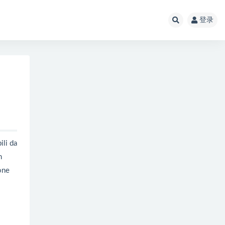
登录
ili da
n
one