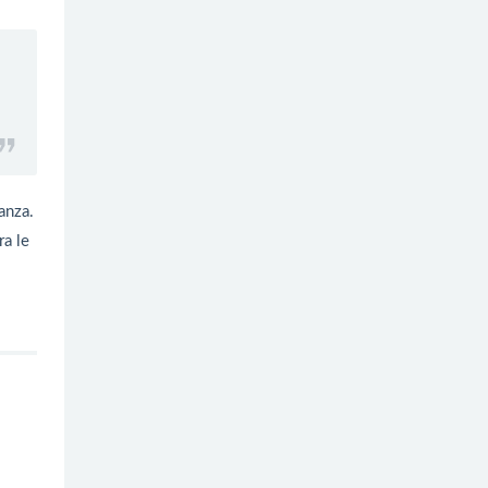
tanza.
ra le