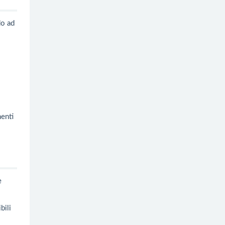
do ad
menti
e
bili