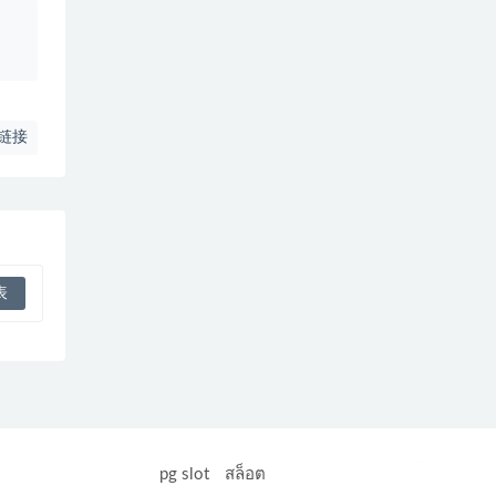
、
链接
Heng36
pg slot
สล็อต
อล