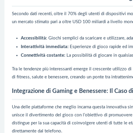
Secondo dati recenti, oltre il
70%
degli utenti di dispositivi m
un mercato stimato pari a oltre
USD 100 miliardi
a livello mond
Accessibilità:
Giochi semplici da scaricare e utilizzare, ad
Interattività immediata:
Esperienze di gioco rapide ed im
Connettività costante:
La possibilità di giocare in qualsia
Tra le tendenze più interessanti emerge il crescente utilizzo 
di fitness, salute e benessere, creando un ponte tra intrattenime
Integrazione di Gaming e Benessere: Il Caso d
Una delle piattaforme che meglio incarna questa innovativa si
unisce il divertimento del gioco con l’obiettivo di promuovere u
distingue per la sua capacità di coinvolgere utenti di tutte le et
direttamente dal telefono.