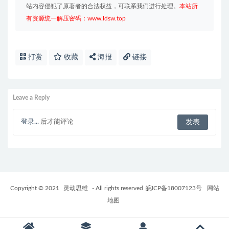
站内容侵犯了原著者的合法权益，可联系我们进行处理。
本站所
有资源统一解压密码：www.ldsw.top
打赏
收藏
海报
链接
Leave a Reply
登录...
后才能评论
Copyright © 2021
灵动思维
- All rights reserved
皖ICP备18007123号
网站
地图