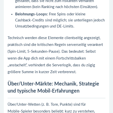
gestaltet, dass sie nicht zum riskanten Verhalten
animieren (kein Ranking nach höchsten Einsätzen).
Belohnungs‑Loops:
Free Spins oder kleine
Cashback‑Credits sind möglich; sie unterliegen jedoch
Umsatzbedingungen und DE‑Limits.
Technisch werden diese Elemente clientseitig angezeigt,
praktisch sind die kritischen Regeln serverseitig verankert
(Spin‑Limit, 5‑Sekunden‑Pause). Das bedeutet: Selbst
wenn die App dich mit einem Fortschrittsbalken
„anstachelt“, verhindert die Serverlogik, dass du zügig
größere Summe in kurzer Zeit verbrennst.
Über/Unter‑Märkte: Mechanik, Strategie
und typische Mobil‑Erfahrungen
Über/Unter‑Wetten (z. B. Tore, Punkte) sind für
Mobile‑Spieler besonders beliebt: kurz zu verstehen,