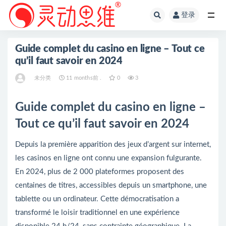
登录
全部
Guide complet du casino en ligne – Tout ce
qu’il faut savoir en 2024
未分类
11 months前 .
0
3
Guide complet du casino en ligne –
Tout ce qu’il faut savoir en 2024
Depuis la première apparition des jeux d’argent sur internet,
les casinos en ligne ont connu une expansion fulgurante.
En 2024, plus de 2 000 plateformes proposent des
centaines de titres, accessibles depuis un smartphone, une
tablette ou un ordinateur. Cette démocratisation a
transformé le loisir traditionnel en une expérience