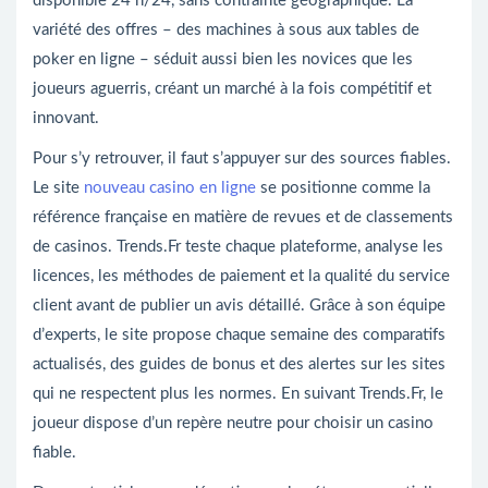
disponible 24 h/24, sans contrainte géographique. La
variété des offres – des machines à sous aux tables de
poker en ligne – séduit aussi bien les novices que les
joueurs aguerris, créant un marché à la fois compétitif et
innovant.
Pour s’y retrouver, il faut s’appuyer sur des sources fiables.
Le site
nouveau casino en ligne
se positionne comme la
référence française en matière de revues et de classements
de casinos. Trends.Fr teste chaque plateforme, analyse les
licences, les méthodes de paiement et la qualité du service
client avant de publier un avis détaillé. Grâce à son équipe
d’experts, le site propose chaque semaine des comparatifs
actualisés, des guides de bonus et des alertes sur les sites
qui ne respectent plus les normes. En suivant Trends.Fr, le
joueur dispose d’un repère neutre pour choisir un casino
fiable.