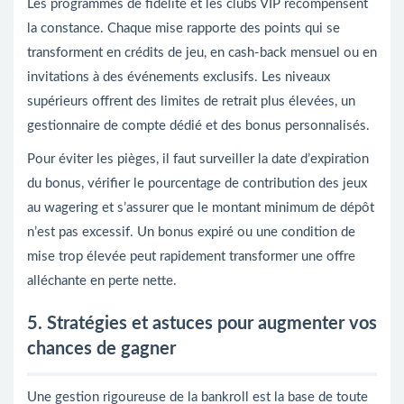
Les programmes de fidélité et les clubs VIP récompensent
la constance. Chaque mise rapporte des points qui se
transforment en crédits de jeu, en cash‑back mensuel ou en
invitations à des événements exclusifs. Les niveaux
supérieurs offrent des limites de retrait plus élevées, un
gestionnaire de compte dédié et des bonus personnalisés.
Pour éviter les pièges, il faut surveiller la date d’expiration
du bonus, vérifier le pourcentage de contribution des jeux
au wagering et s’assurer que le montant minimum de dépôt
n’est pas excessif. Un bonus expiré ou une condition de
mise trop élevée peut rapidement transformer une offre
alléchante en perte nette.
5. Stratégies et astuces pour augmenter vos
chances de gagner
Une gestion rigoureuse de la bankroll est la base de toute