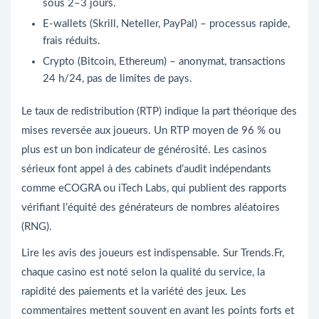
sous 2–3 jours.
E‑wallets (Skrill, Neteller, PayPal) – processus rapide,
frais réduits.
Crypto (Bitcoin, Ethereum) – anonymat, transactions
24 h/24, pas de limites de pays.
Le taux de redistribution (RTP) indique la part théorique des
mises reversée aux joueurs. Un RTP moyen de 96 % ou
plus est un bon indicateur de générosité. Les casinos
sérieux font appel à des cabinets d’audit indépendants
comme eCOGRA ou iTech Labs, qui publient des rapports
vérifiant l’équité des générateurs de nombres aléatoires
(RNG).
Lire les avis des joueurs est indispensable. Sur Trends.Fr,
chaque casino est noté selon la qualité du service, la
rapidité des paiements et la variété des jeux. Les
commentaires mettent souvent en avant les points forts et