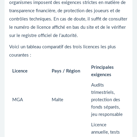
organismes imposent des exigences strictes en matière de
transparence financière, de protection des joueurs et de
contrôles techniques. En cas de doute, il suffit de consulter
le numéro de licence affiché en bas du site et de le vérifier
sur le registre officiel de l’autorité.
Voici un tableau comparatif des trois licences les plus
courantes :
Principales
Licence
Pays / Région
exigences
Audits
trimestriels,
MGA
Malte
protection des
fonds séparés,
jeu responsable
Licence
annuelle, tests