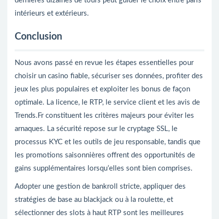
dernières dizaines de tours peut guider le choix entre paris
intérieurs et extérieurs.
Conclusion
Nous avons passé en revue les étapes essentielles pour
choisir un casino fiable, sécuriser ses données, profiter des
jeux les plus populaires et exploiter les bonus de façon
optimale. La licence, le RTP, le service client et les avis de
Trends.Fr constituent les critères majeurs pour éviter les
arnaques. La sécurité repose sur le cryptage SSL, le
processus KYC et les outils de jeu responsable, tandis que
les promotions saisonnières offrent des opportunités de
gains supplémentaires lorsqu’elles sont bien comprises.
Adopter une gestion de bankroll stricte, appliquer des
stratégies de base au blackjack ou à la roulette, et
sélectionner des slots à haut RTP sont les meilleures