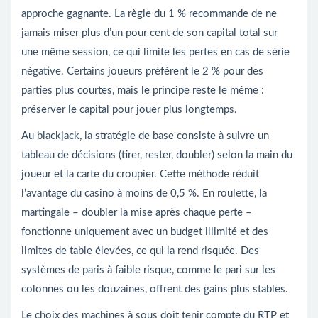
approche gagnante. La règle du 1 % recommande de ne
jamais miser plus d’un pour cent de son capital total sur
une même session, ce qui limite les pertes en cas de série
négative. Certains joueurs préfèrent le 2 % pour des
parties plus courtes, mais le principe reste le même :
préserver le capital pour jouer plus longtemps.
Au blackjack, la stratégie de base consiste à suivre un
tableau de décisions (tirer, rester, doubler) selon la main du
joueur et la carte du croupier. Cette méthode réduit
l’avantage du casino à moins de 0,5 %. En roulette, la
martingale – doubler la mise après chaque perte –
fonctionne uniquement avec un budget illimité et des
limites de table élevées, ce qui la rend risquée. Des
systèmes de paris à faible risque, comme le pari sur les
colonnes ou les douzaines, offrent des gains plus stables.
Le choix des machines à sous doit tenir compte du RTP et