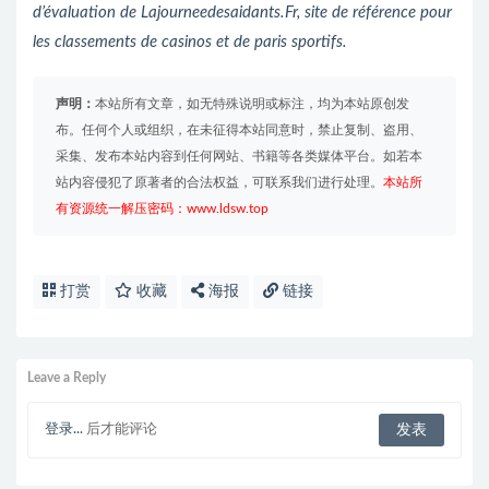
d’évaluation de Lajourneedesaidants.Fr, site de référence pour
les classements de casinos et de paris sportifs.
声明：
本站所有文章，如无特殊说明或标注，均为本站原创发
布。任何个人或组织，在未征得本站同意时，禁止复制、盗用、
采集、发布本站内容到任何网站、书籍等各类媒体平台。如若本
站内容侵犯了原著者的合法权益，可联系我们进行处理。
本站所
有资源统一解压密码：www.ldsw.top
打赏
收藏
海报
链接
Leave a Reply
登录...
后才能评论