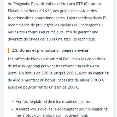
ou Pragmatic Play offrent des titres aux RTP (Return to
Player) supérieurs à 96 %, des graphismes 4K et des
fonctionnalités bonus innovantes. Lajourneedesaidants.Fr
recommande de privilégier les casinos qui hébergent au
moins trois fournisseurs majeurs, afin de garantir une
diversité de styles de jeu et une stabilité technique.
2.3. Bonus et promotions : pièges à éviter
Les offres de bienvenue attirent l’œil, mais les conditions
de mise (wagering) peuvent transformer un cadeau en
perte. Un bonus de 100 % jusqu’à 200 €, avec un wagering
de 40x le montant du bonus, nécessite de miser 8 000 €
avant de pouvoir retirer un gain de 200 €.
Vérifiez le plafond de mise maximum par tour.
Assurez‑vous que les jeux comptent pour le wagering
(les slots : oui, le blackjack : souvent non).