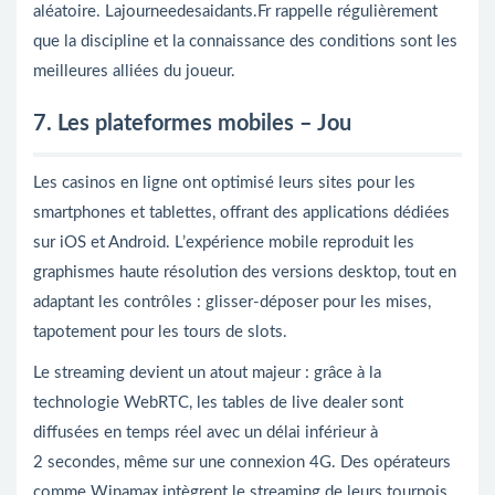
aléatoire. Lajourneedesaidants.Fr rappelle régulièrement
que la discipline et la connaissance des conditions sont les
meilleures alliées du joueur.
7. Les plateformes mobiles – Jou
Les casinos en ligne ont optimisé leurs sites pour les
smartphones et tablettes, offrant des applications dédiées
sur iOS et Android. L’expérience mobile reproduit les
graphismes haute résolution des versions desktop, tout en
adaptant les contrôles : glisser‑déposer pour les mises,
tapotement pour les tours de slots.
Le streaming devient un atout majeur : grâce à la
technologie WebRTC, les tables de live dealer sont
diffusées en temps réel avec un délai inférieur à
2 secondes, même sur une connexion 4G. Des opérateurs
comme Winamax intègrent le streaming de leurs tournois