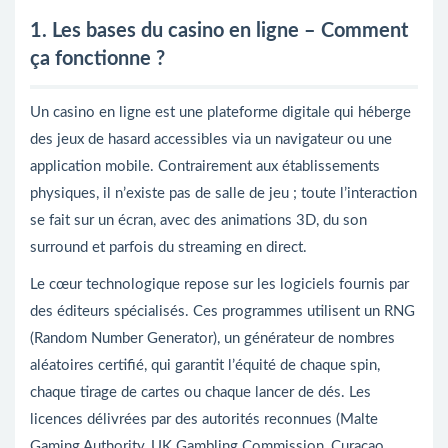
1. Les bases du casino en ligne – Comment
ça fonctionne ?
Un casino en ligne est une plateforme digitale qui héberge
des jeux de hasard accessibles via un navigateur ou une
application mobile. Contrairement aux établissements
physiques, il n’existe pas de salle de jeu ; toute l’interaction
se fait sur un écran, avec des animations 3D, du son
surround et parfois du streaming en direct.
Le cœur technologique repose sur les logiciels fournis par
des éditeurs spécialisés. Ces programmes utilisent un RNG
(Random Number Generator), un générateur de nombres
aléatoires certifié, qui garantit l’équité de chaque spin,
chaque tirage de cartes ou chaque lancer de dés. Les
licences délivrées par des autorités reconnues (Malte
Gaming Authority, UK Gambling Commission, Curaçao