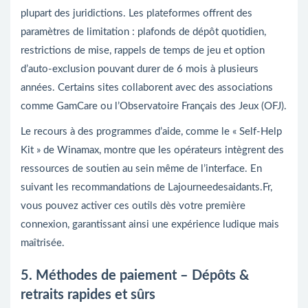
plupart des juridictions. Les plateformes offrent des
paramètres de limitation : plafonds de dépôt quotidien,
restrictions de mise, rappels de temps de jeu et option
d’auto‑exclusion pouvant durer de 6 mois à plusieurs
années. Certains sites collaborent avec des associations
comme GamCare ou l’Observatoire Français des Jeux (OFJ).
Le recours à des programmes d’aide, comme le « Self‑Help
Kit » de Winamax, montre que les opérateurs intègrent des
ressources de soutien au sein même de l’interface. En
suivant les recommandations de Lajourneedesaidants.Fr,
vous pouvez activer ces outils dès votre première
connexion, garantissant ainsi une expérience ludique mais
maîtrisée.
5. Méthodes de paiement – Dépôts &
retraits rapides et sûrs