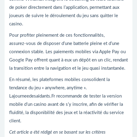
de poker directement dans l’application, permettant aux
joueurs de suivre le déroulement du jeu sans quitter le
casino.
Pour profiter pleinement de ces fonctionnalités,
assurez‑vous de disposer d’une batterie pleine et d’une
connexion stable. Les paiements mobiles via Apple Pay ou
Google Pay offrent quant à eux un dépôt en un clic, rendant
la transition entre la navigation et le jeu quasi instantanée.
En résumé, les plateformes mobiles consolident la
tendance du jeu « anywhere, anytime ».
Lajourneedesaidants.Fr recommande de tester la version
mobile d’un casino avant de s’y inscrire, afin de vérifier la
fluidité, la disponibilité des jeux et la réactivité du service
client.
Cet article a été rédigé en se basant sur les critères