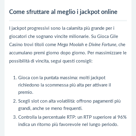
Come sfruttare al meglio i jackpot online
I jackpot progressivi sono la calamita più grande per i
giocatori che sognano vincite milionarie. Su Gioca Gile
Casino trovi titoli come
Mega Moolah
e
Divine Fortune
, che
accumulano premi giorno dopo giorno. Per massimizzare le
possibilità di vincita, segui questi consigli:
Gioca con la puntata massima: molti jackpot
richiedono la scommessa più alta per attivare il
premio.
Scegli slot con alta volatilità: offrono pagamenti più
grandi, anche se meno frequenti.
Controlla la percentuale RTP: un RTP superiore al 96%
indica un ritorno più favorevole nel lungo periodo.