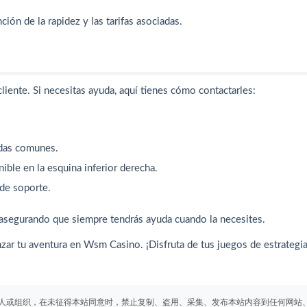
ón de la rapidez y las tarifas asociadas.
iente. Si necesitas ayuda, aquí tienes cómo contactarles:
udas comunes.
nible en la esquina inferior derecha.
de soporte.
s, asegurando que siempre tendrás ayuda cuando la necesites.
ar tu aventura en Wsm Casino. ¡Disfruta de tus juegos de estrategia
人或组织，在未征得本站同意时，禁止复制、盗用、采集、发布本站内容到任何网站