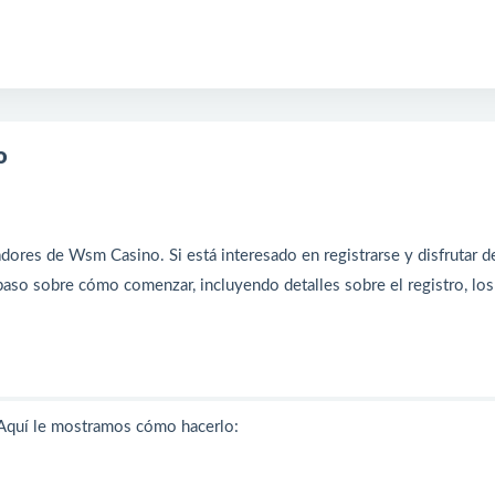
o
dores de Wsm Casino. Si está interesado en registrarse y disfrutar d
paso sobre cómo comenzar, incluyendo detalles sobre el registro, los
 Aquí le mostramos cómo hacerlo: