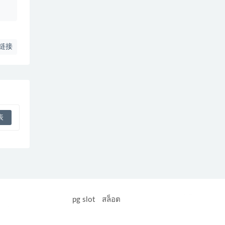
链接
Heng36
pg slot
สล็อต
อล