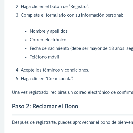
Haga clic en el botón de “Registro”.
Complete el formulario con su información personal:
Nombre y apellidos
Correo electrónico
Fecha de nacimiento (debe ser mayor de 18 años, seg
Teléfono móvil
Acepte los términos y condiciones.
Haga clic en “Crear cuenta”.
Una vez registrado, recibirás un correo electrónico de confirma
Paso 2: Reclamar el Bono
Después de registrarte, puedes aprovechar el bono de bienven