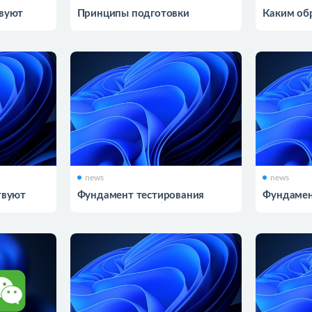
твуют
Принципы подготовки
Каким об
информации
модель T
news
news
твуют
Фундамент тестирования
Фундамен
о
программного обеспечения
программ