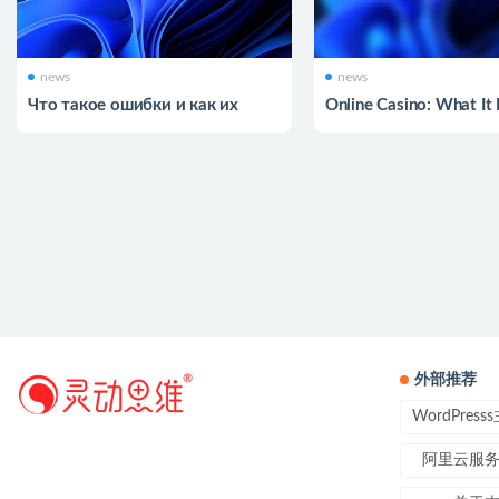
news
news
Что такое ошибки и как их
Online Casino: What It 
отыскивают
How It Works
外部推荐
WordPres
阿里云服