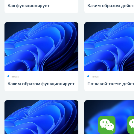
Как функционирует
Каким образом дейс
автоматическое развертывание
cookies
news
news
Каким образом функционирует
По-какой-схеме дейс
автоматическое развертывание
расчетные системы в
интернете