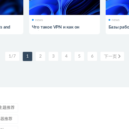
news
news
Is and
Что такое VPN и как он
Базы раб
работает
1/7
1
2
3
4
5
6
下一页
บาคาร่าออนไลน์
ขายบุหรี่ไฟฟ้า
แทงบ
ss主题推荐
务器推荐