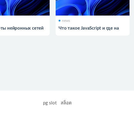
news
оты нейронных сетей
Что такое JavaScript и где на
практике используется
Heng36
pg slot
สล็อต
อล