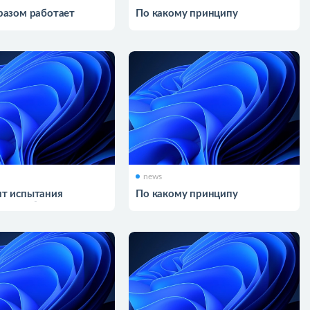
разом работает
По какому принципу
CP/IP
функционирует стек TCP/IP
news
т испытания
По какому принципу
ного обеспечения
функционирует автодеплой