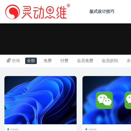
版式设计技巧
news
价格
全部
免费
付费
会员免费
会员折扣
永
news
news