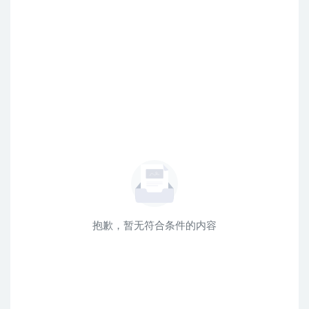
抱歉，暂无符合条件的内容