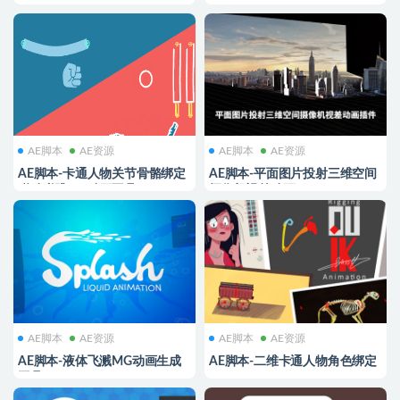
Quick Menu v2.1.5 Win/Mac
AE脚本
AE资源
AE脚本
AE资源
AE脚本-卡通人物关节骨骼绑定
AE脚本-平面图片投射三维空间
联动弹跳MG动画工具
摄像机视差动画 Projection 3D
RubberHose v2.11
v3.06
AE脚本
AE资源
AE脚本
AE资源
AE脚本-液体飞溅MG动画生成
AE脚本-二维卡通人物角色绑定
工具 Splash v1.04
Duik Bassel.2 v16.2.30