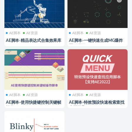
AE脚本
AE资源
AE脚本
AE资源
AE脚本-精品表达式合集效果库
AE脚本-一键快速生成MG爆炸
iExpressions 3.2.002
图形动画 BurstBox v1.1
AE脚本
AE资源
AE脚本
AE资源
AE脚本-使用快捷键控制关键帧
AE脚本-特效预设快速检索查找
操作 Keyboard v1.2.5
应用工具 Quick Menu v3.0.1 +
使用教程