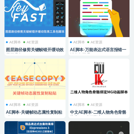
AE脚本
AE资源
AE脚本
AE资源
图层路径修剪关键帧错开缓动效
AE脚本-万能表达式语言报错一
果工具包AEscripts Keyfast 1.2
键修复工具Expression
Universalizer 4.1.1
AE脚本
AE资源
AE脚本
AE资源
AE脚本-关键帧动态属性复制粘
中文AE脚本-二维人物角色骨骼
贴 EaseCopy V1.7.2
绑定MG动画脚本 Duik Bassel.2
v16.2.30 Win/Mac